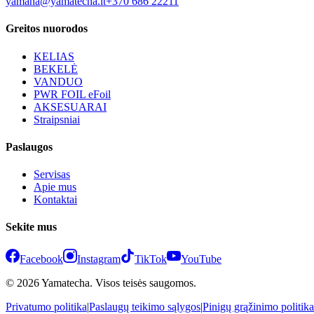
yamaha@yamatecha.lt
+370 686 22211
Greitos nuorodos
KELIAS
BEKELĖ
VANDUO
PWR FOIL eFoil
AKSESUARAI
Straipsniai
Paslaugos
Servisas
Apie mus
Kontaktai
Sekite mus
Facebook
Instagram
TikTok
YouTube
© 2026 Yamatecha. Visos teisės saugomos.
Privatumo politika
|
Paslaugų teikimo sąlygos
|
Pinigų grąžinimo politika