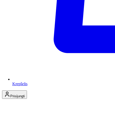
Krepšelis
Prisijungti