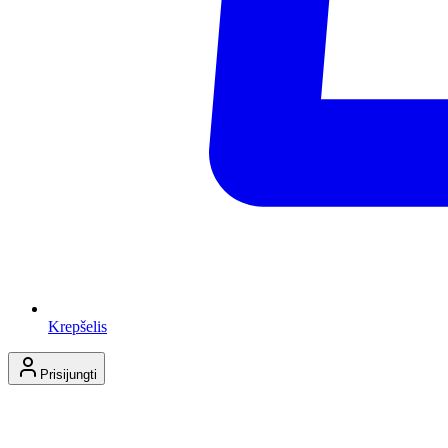
Krepšelis
Prisijungti