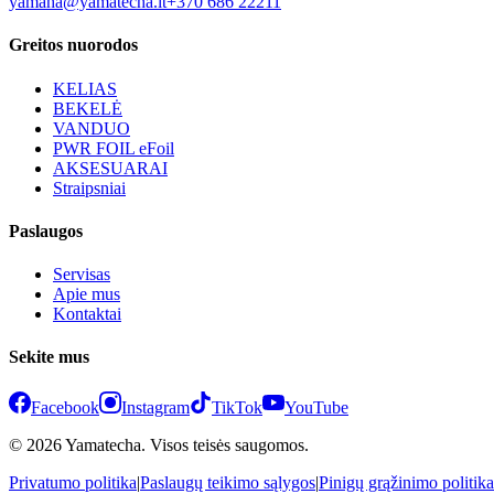
yamaha@yamatecha.lt
+370 686 22211
Greitos nuorodos
KELIAS
BEKELĖ
VANDUO
PWR FOIL eFoil
AKSESUARAI
Straipsniai
Paslaugos
Servisas
Apie mus
Kontaktai
Sekite mus
Facebook
Instagram
TikTok
YouTube
© 2026 Yamatecha. Visos teisės saugomos.
Privatumo politika
|
Paslaugų teikimo sąlygos
|
Pinigų grąžinimo politika