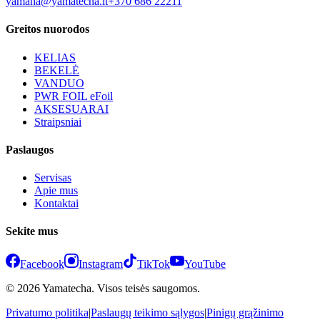
yamaha@yamatecha.lt
+370 686 22211
Greitos nuorodos
KELIAS
BEKELĖ
VANDUO
PWR FOIL eFoil
AKSESUARAI
Straipsniai
Paslaugos
Servisas
Apie mus
Kontaktai
Sekite mus
Facebook
Instagram
TikTok
YouTube
© 2026 Yamatecha. Visos teisės saugomos.
Privatumo politika
|
Paslaugų teikimo sąlygos
|
Pinigų grąžinimo