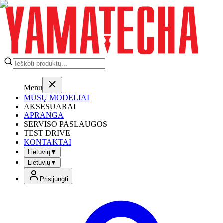
Menu
MŪSŲ MODELIAI
AKSESUARAI
APRANGA
SERVISO PASLAUGOS
TEST DRIVE
KONTAKTAI
Lietuvių
▼
Lietuvių
▼
Prisijungti