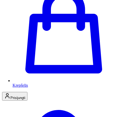
Krepšelis
Prisijungti