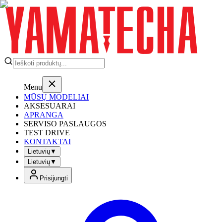
Menu
MŪSŲ MODELIAI
AKSESUARAI
APRANGA
SERVISO PASLAUGOS
TEST DRIVE
KONTAKTAI
Lietuvių
▼
Lietuvių
▼
Prisijungti