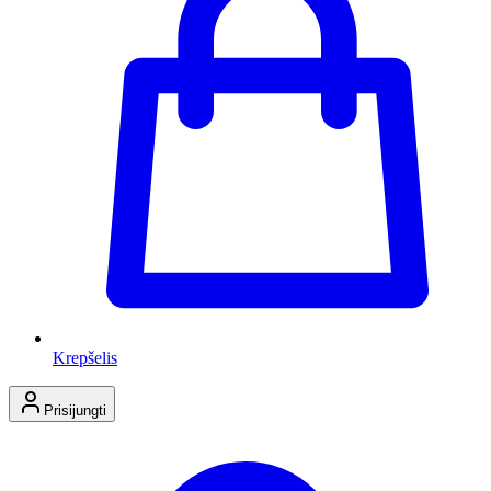
Krepšelis
Prisijungti