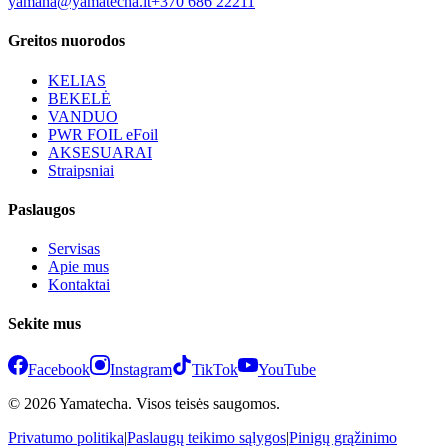
yamaha@yamatecha.lt
+370 686 22211
Greitos nuorodos
KELIAS
BEKELĖ
VANDUO
PWR FOIL eFoil
AKSESUARAI
Straipsniai
Paslaugos
Servisas
Apie mus
Kontaktai
Sekite mus
Facebook
Instagram
TikTok
YouTube
© 2026 Yamatecha. Visos teisės saugomos.
Privatumo politika
|
Paslaugų teikimo sąlygos
|
Pinigų grąžinimo