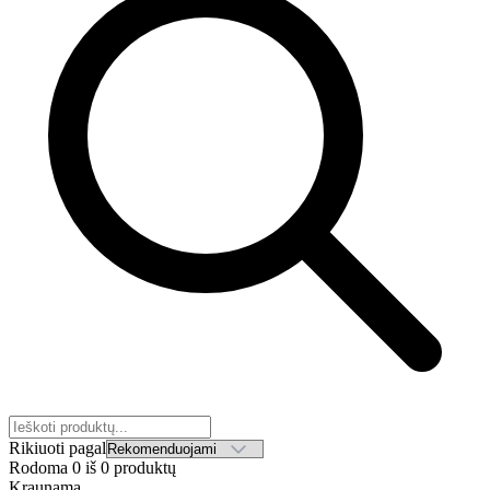
Rikiuoti pagal
Rodoma
0
iš
0
produktų
Kraunama...