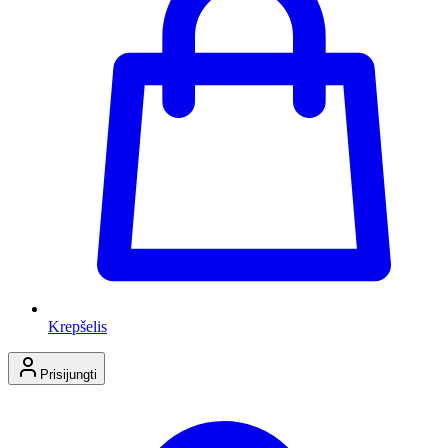
Krepšelis
Prisijungti