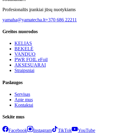
Profesionalūs įrankiai jūsų nuotykiams
yamaha@yamatecha.lt
+370 686 22211
Greitos nuorodos
KELIAS
BEKELĖ
VANDUO
PWR FOIL eFoil
AKSESUARAI
Straipsniai
Paslaugos
Servisas
Apie mus
Kontaktai
Sekite mus
Facebook
Instagram
TikTok
YouTube