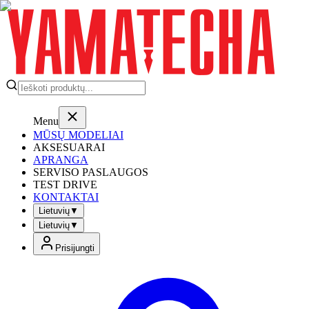
Menu
MŪSŲ MODELIAI
AKSESUARAI
APRANGA
SERVISO PASLAUGOS
TEST DRIVE
KONTAKTAI
Lietuvių
▼
Lietuvių
▼
Prisijungti