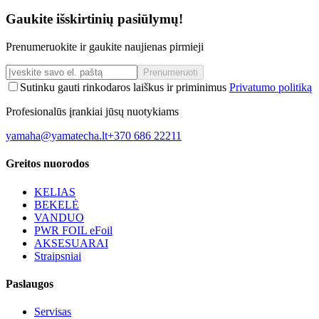
Gaukite išskirtinių pasiūlymų!
Prenumeruokite ir gaukite naujienas pirmieji
Prenumeruoti
Sutinku gauti rinkodaros laiškus ir priminimus
Privatumo politiką
Profesionalūs įrankiai jūsų nuotykiams
yamaha@yamatecha.lt
+370 686 22211
Greitos nuorodos
KELIAS
BEKELĖ
VANDUO
PWR FOIL eFoil
AKSESUARAI
Straipsniai
Paslaugos
Servisas