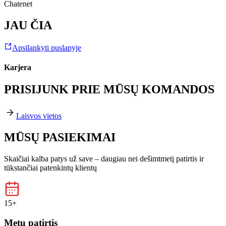
Chatenet
JAU ČIA
Apsilankyti puslapyje
Karjera
PRISIJUNK PRIE MŪSŲ KOMANDOS
Laisvos vietos
MŪSŲ PASIEKIMAI
Skaičiai kalba patys už save – daugiau nei dešimtmetį patirtis ir
tūkstančiai patenkintų klientų
15+
Metų patirtis