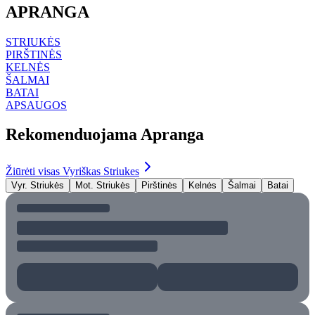
APRANGA
STRIUKĖS
PIRŠTINĖS
KELNĖS
ŠALMAI
BATAI
APSAUGOS
Rekomenduojama Apranga
Žiūrėti visas Vyriškas Striukes
Vyr. Striukės
Mot. Striukės
Pirštinės
Kelnės
Šalmai
Batai