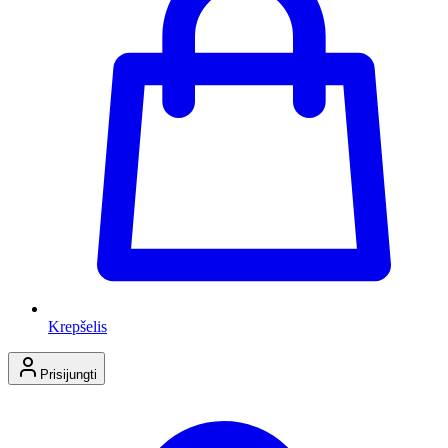
Krepšelis
Prisijungti