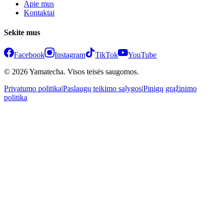
Apie mus
Kontaktai
Sekite mus
Facebook
Instagram
TikTok
YouTube
© 2026 Yamatecha. Visos teisės saugomos.
Privatumo politika
|
Paslaugų teikimo sąlygos
|
Pinigų grąžinimo
politika