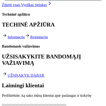
Žiūrėti visas Vyriškas Striukes
Techninė apžiūra
TECHINĖ APŽIŪRA
Informacija
Registracija
Bandomasis važiavimas
UŽSISAKYKITE BANDOMĄJĮ
VAŽIAVIMĄ
UŽSISAKYK DABAR
Laimingi klientai
Peržiūrėkite, ką sako mūsų klientai apie paslaugas ir kokybę