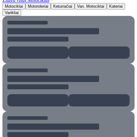
Žiūrėti visus Motociklus
Motociklai
Motoroleriai
Keturračiai
Van. Motociklai
Kateriai
Varikliai