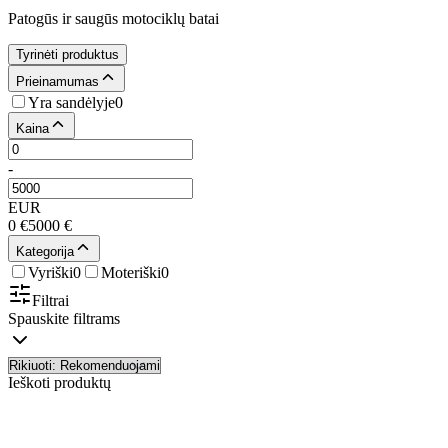
Patogūs ir saugūs motociklų batai
Tyrinėti produktus
Prieinamumas
Yra sandėlyje
0
Kaina
-
EUR
0
€
5000
€
Kategorija
Vyriški
0
Moteriški
0
Filtrai
Spauskite filtrams
Ieškoti produktų