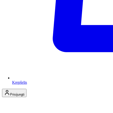
Krepšelis
Prisijungti