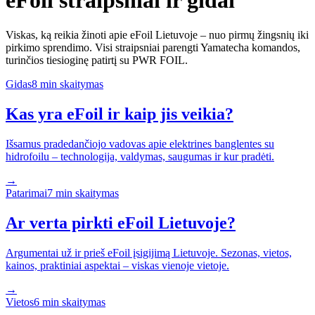
eFoil straipsniai ir gidai
Viskas, ką reikia žinoti apie eFoil Lietuvoje – nuo pirmų žingsnių iki
pirkimo sprendimo. Visi straipsniai parengti Yamatecha komandos,
turinčios tiesioginę patirtį su PWR FOIL.
Gidas
8 min
skaitymas
Kas yra eFoil ir kaip jis veikia?
Išsamus pradedančiojo vadovas apie elektrines banglentes su
hidrofoilu – technologija, valdymas, saugumas ir kur pradėti.
→
Patarimai
7 min
skaitymas
Ar verta pirkti eFoil Lietuvoje?
Argumentai už ir prieš eFoil įsigijimą Lietuvoje. Sezonas, vietos,
kainos, praktiniai aspektai – viskas vienoje vietoje.
→
Vietos
6 min
skaitymas