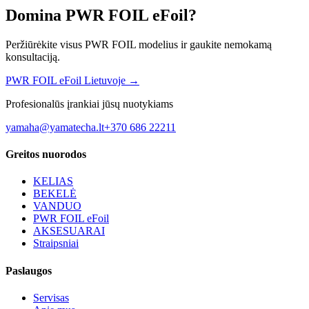
Domina PWR FOIL eFoil?
Peržiūrėkite visus PWR FOIL modelius ir gaukite nemokamą
konsultaciją.
PWR FOIL eFoil Lietuvoje →
Profesionalūs įrankiai jūsų nuotykiams
yamaha@yamatecha.lt
+370 686 22211
Greitos nuorodos
KELIAS
BEKELĖ
VANDUO
PWR FOIL eFoil
AKSESUARAI
Straipsniai
Paslaugos
Servisas