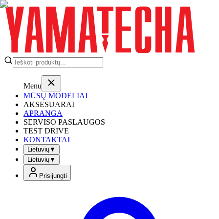
Menu
MŪSŲ MODELIAI
AKSESUARAI
APRANGA
SERVISO PASLAUGOS
TEST DRIVE
KONTAKTAI
Lietuvių
▼
Lietuvių
▼
Prisijungti