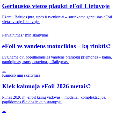
Geriausios vietos plaukti eFoil Lietuvoje
Ežerai, Baltijos jūra, upės ir tvenkiniai – surinkome geriausias eFoil
vietas visoje Lietuvoje.
→
Palyginimas
7 min
skaitymas
eFoil vs vandens motociklas – ką rinktis?
Lyginame dvi populiariausias vandens pramogų priemones – kaina,
naudojimas, transportavimas, išlaikymas.
→
Kainos
6 min
skaitymas
Kiek kainuoja eFoil 2026 metais?
Pilnas 2026 m. eFoil kainų vadovas – modeliai, komplektacijos,
papildomos išlaidos ir kaip sutaupyti.
→