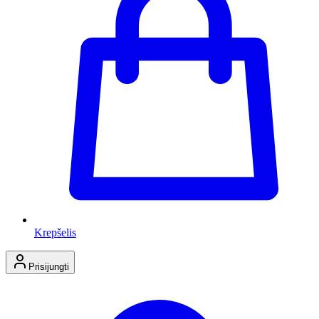
Krepšelis
Prisijungti