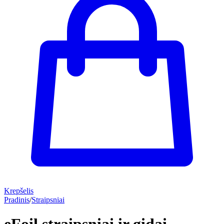
Krepšelis
Pradinis
/
Straipsniai