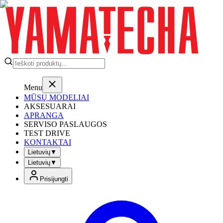
Menu
MŪSŲ MODELIAI
AKSESUARAI
APRANGA
SERVISO PASLAUGOS
TEST DRIVE
KONTAKTAI
Lietuvių
▼
Lietuvių
▼
Prisijungti