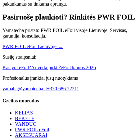
pakankamas su tinkama apranga.
Pasiruošę plaukioti? Rinkitės PWR FOIL
Yamatecha pristato PWR FOIL eFoil visoje Lietuvoje. Servisas,
garantija, konsultacija.
PWR FOIL eFoil Lietuvoje →
Susiję straipsniai:
Kas yra eFoil?
Ar verta pirkti?
eFoil kainos 2026
Profesionalūs įrankiai jūsų nuotykiams
yamaha@yamatecha.lt
+370 686 22211
Greitos nuorodos
KELIAS
BEKELĖ
VANDUO
PWR FOIL eFoil
AKSESUARAI