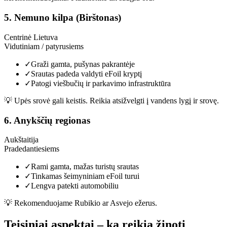
5
.
Nemuno kilpa (Birštonas)
Centrinė Lietuva
Vidutiniam / patyrusiems
✓
Graži gamta, pušynas pakrantėje
✓
Srautas padeda valdyti eFoil kryptį
✓
Patogi viešbučių ir parkavimo infrastruktūra
💡
Upės srovė gali keistis. Reikia atsižvelgti į vandens lygį ir srovę.
6
.
Anykščių regionas
Aukštaitija
Pradedantiesiems
✓
Rami gamta, mažas turistų srautas
✓
Tinkamas šeimyniniam eFoil turui
✓
Lengva patekti automobiliu
💡
Rekomenduojame Rubikio ar Asvejo ežerus.
Teisiniai aspektai – ką reikia žinoti