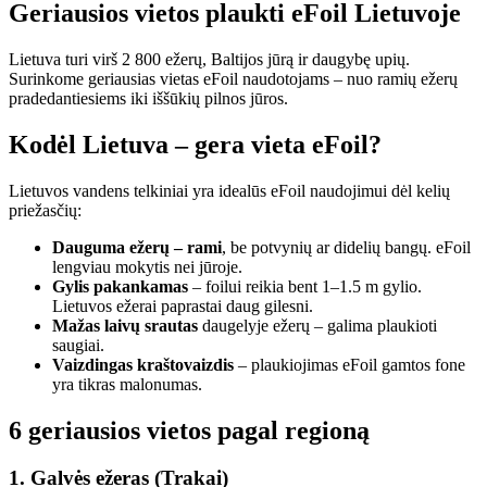
Geriausios vietos plaukti eFoil Lietuvoje
Lietuva turi virš 2 800 ežerų, Baltijos jūrą ir daugybę upių.
Surinkome geriausias vietas eFoil naudotojams – nuo ramių ežerų
pradedantiesiems iki iššūkių pilnos jūros.
Kodėl Lietuva – gera vieta eFoil?
Lietuvos vandens telkiniai yra idealūs eFoil naudojimui dėl kelių
priežasčių:
Dauguma ežerų – rami
, be potvynių ar didelių bangų. eFoil
lengviau mokytis nei jūroje.
Gylis pakankamas
– foilui reikia bent 1–1.5 m gylio.
Lietuvos ežerai paprastai daug gilesni.
Mažas laivų srautas
daugelyje ežerų – galima plaukioti
saugiai.
Vaizdingas kraštovaizdis
– plaukiojimas eFoil gamtos fone
yra tikras malonumas.
6 geriausios vietos pagal regioną
1
.
Galvės ežeras (Trakai)