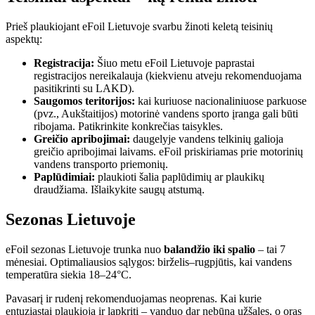
Prieš plaukiojant eFoil Lietuvoje svarbu žinoti keletą teisinių
aspektų:
Registracija:
Šiuo metu eFoil Lietuvoje paprastai
registracijos nereikalauja (kiekvienu atveju rekomenduojama
pasitikrinti su LAKD).
Saugomos teritorijos:
kai kuriuose nacionaliniuose parkuose
(pvz., Aukštaitijos) motorinė vandens sporto įranga gali būti
ribojama. Patikrinkite konkrečias taisykles.
Greičio apribojimai:
daugelyje vandens telkinių galioja
greičio apribojimai laivams. eFoil priskiriamas prie motorinių
vandens transporto priemonių.
Paplūdimiai:
plaukioti šalia paplūdimių ar plaukikų
draudžiama. Išlaikykite saugų atstumą.
Sezonas Lietuvoje
eFoil sezonas Lietuvoje trunka nuo
balandžio iki spalio
– tai 7
mėnesiai. Optimaliausios sąlygos: birželis–rugpjūtis, kai vandens
temperatūra siekia 18–24°C.
Pavasarį ir rudenį rekomenduojamas neoprenas. Kai kurie
entuziastai plaukioja ir lapkritį – vanduo dar nebūna užšalęs, o oras