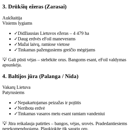
3
.
Drūkšių ežeras (Zarasai)
Aukštaitija
Visiems lygiams
✓
Didžiausias Lietuvos ežeras – 4 479 ha
✓
Daug erdvės eFoil maneverams
✓
Mažai laivų, ramiose vietose
✓
Tinkamas pažengusiems greičio mėgėjams
💡
Gali pūsti vėjas – stebėkite orus. Bangoms esant, eFoil valdymas
apsunkėja.
4
.
Baltijos jūra (Palanga / Nida)
Vakarų Lietuva
Patyrusiems
✓
Nepakartojamas peizažas ir pojūtis
✓
Neribota erdvė
✓
Tinkamas vasaros metu esant ramiam vandeniui
💡
Jūra reikalauja patirties – bangos, vėjas, srovės. Pradedantiesiems
nerekomenduojama. Plaukiokite tik saugiu oru.