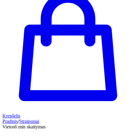
Krepšelis
Pradinis
/
Straipsniai
Vietos
6 min skaitymas