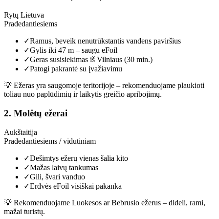
Rytų Lietuva
Pradedantiesiems
✓
Ramus, beveik nenutrūkstantis vandens paviršius
✓
Gylis iki 47 m – saugu eFoil
✓
Geras susisiekimas iš Vilniaus (30 min.)
✓
Patogi pakrantė su įvažiavimu
💡
Ežeras yra saugomoje teritorijoje – rekomenduojame plaukioti
toliau nuo paplūdimių ir laikytis greičio apribojimų.
2
.
Molėtų ežerai
Aukštaitija
Pradedantiesiems / vidutiniam
✓
Dešimtys ežerų vienas šalia kito
✓
Mažas laivų tankumas
✓
Gili, švari vanduo
✓
Erdvės eFoil visiškai pakanka
💡
Rekomenduojame Luokesos ar Bebrusio ežerus – dideli, rami,
mažai turistų.