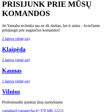
PRISIJUNK PRIE MŪSŲ
KOMANDOS
Jei Yamaha technika tau ne tik darbas, bet ir aistra – kviečiame
prisijungti prie augančios komandos!
2 laisva vieta(-os)
Klaipėda
2 laisva vieta(-os)
Kaunas
1 laisva vieta(-os)
Vilnius
Profesionalūs įrankiai jūsų nuotykiams
yamaha@yamatecha.lt
+370 686 22211