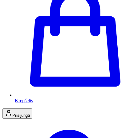
Krepšelis
Prisijungti