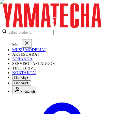
Menu
MŪSŲ MODELIAI
AKSESUARAI
APRANGA
SERVISO PASLAUGOS
TEST DRIVE
KONTAKTAI
Lietuvių
▼
Lietuvių
▼
Prisijungti