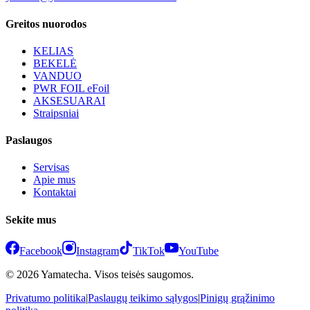
Greitos nuorodos
KELIAS
BEKELĖ
VANDUO
PWR FOIL eFoil
AKSESUARAI
Straipsniai
Paslaugos
Servisas
Apie mus
Kontaktai
Sekite mus
Facebook
Instagram
TikTok
YouTube
© 2026 Yamatecha. Visos teisės saugomos.
Privatumo politika
|
Paslaugų teikimo sąlygos
|
Pinigų grąžinimo