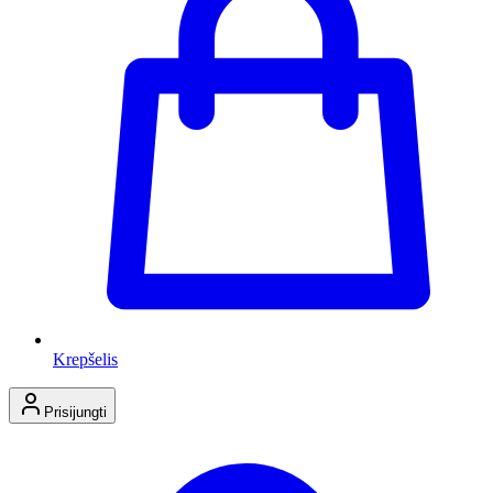
Krepšelis
Prisijungti