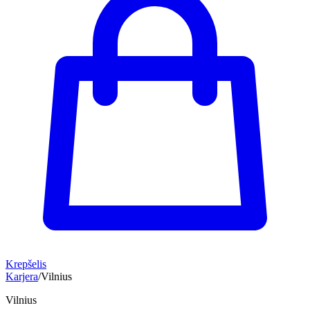
Krepšelis
Karjera
/
Vilnius
Vilnius