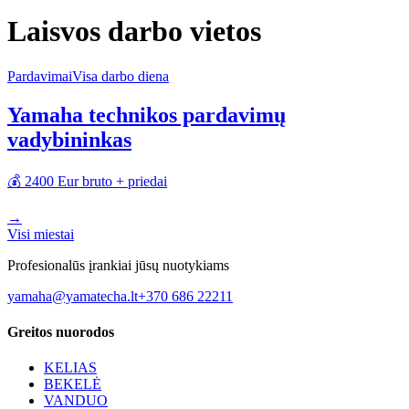
Laisvos darbo vietos
Pardavimai
Visa darbo diena
Yamaha technikos pardavimų
vadybininkas
💰
2400 Eur bruto + priedai
→
Visi miestai
Profesionalūs įrankiai jūsų nuotykiams
yamaha@yamatecha.lt
+370 686 22211
Greitos nuorodos
KELIAS
BEKELĖ
VANDUO