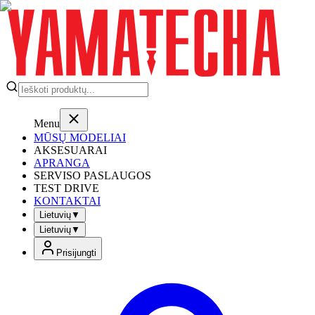
Menu
MŪSŲ MODELIAI
AKSESUARAI
APRANGA
SERVISO PASLAUGOS
TEST DRIVE
KONTAKTAI
Lietuvių
▼
Lietuvių
▼
Prisijungti