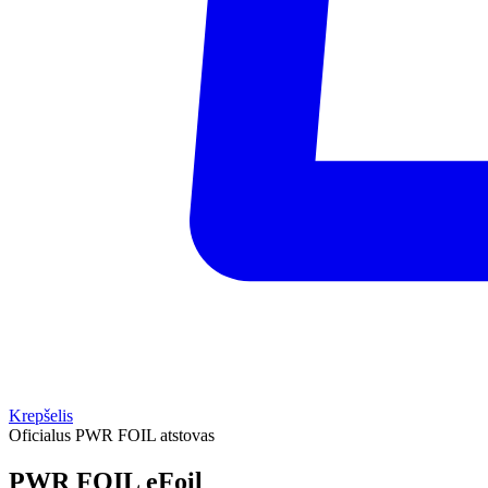
Krepšelis
Oficialus PWR FOIL atstovas
PWR FOIL
eFoil