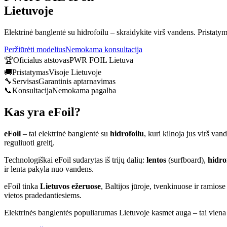
Lietuvoje
Elektrinė banglentė su hidrofoilu – skraidykite virš vandens. Pristatyma
Peržiūrėti modelius
Nemokama konsultacija
🏆
Oficialus atstovas
PWR FOIL Lietuva
🚚
Pristatymas
Visoje Lietuvoje
🔧
Servisas
Garantinis aptarnavimas
📞
Konsultacija
Nemokama pagalba
Kas yra eFoil?
eFoil
– tai elektrinė banglentė su
hidrofoilu
, kuri kilnoja jus virš va
reguliuoti greitį.
Technologiškai eFoil sudarytas iš trijų dalių:
lentos
(surfboard),
hidro
ir lenta pakyla nuo vandens.
eFoil tinka
Lietuvos ežeruose
, Baltijos jūroje, tvenkinuose ir ramio
vietos pradedantiesiems.
Elektrinės banglentės populiarumas Lietuvoje kasmet auga – tai viena