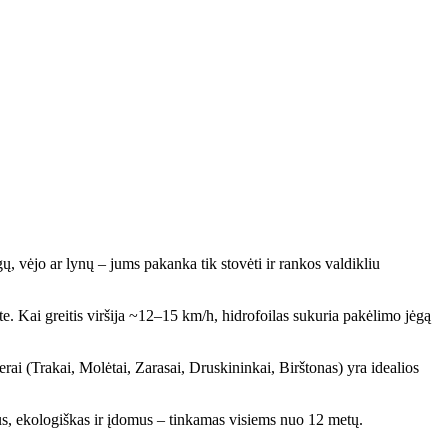
gų, vėjo ar lynų – jums pakanka tik stovėti ir rankos valdikliu
te. Kai greitis viršija ~12–15 km/h, hidrofoilas sukuria pakėlimo jėgą
rai (Trakai, Molėtai, Zarasai, Druskininkai, Birštonas) yra idealios
us, ekologiškas ir įdomus – tinkamas visiems nuo 12 metų.