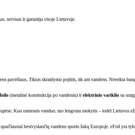
s, servisas ir garantija visoje Lietuvoje.
ndens paviršiaus. Tikras skraidymo pojūtis, tik ant vandens. Nereikia ban
foilo
(metalinė konstrukcija po vandeniu) ir
elektrinio variklio
su sraig
se upėse. Kuo ramesnis vanduo, tuo lengviau mokytis – todėl Lietuvos eže
 sparčiausiai besivystančių vandens sporto šakų Europoje. eFoil yra tyl