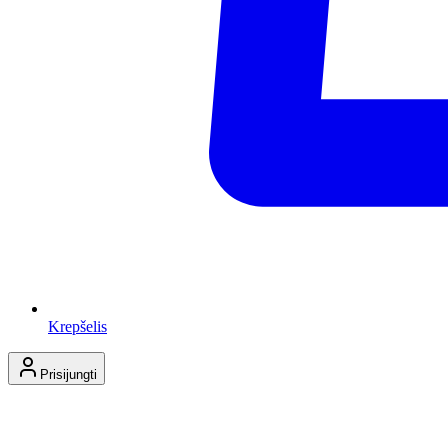
Krepšelis
Prisijungti