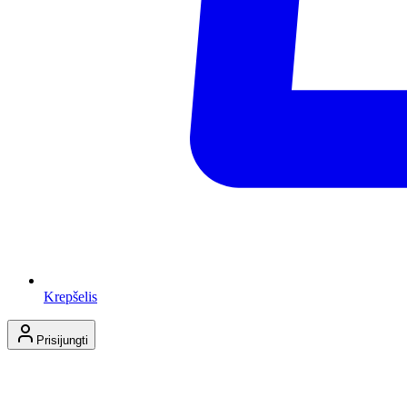
Krepšelis
Prisijungti