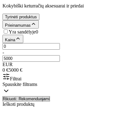
Kokybiški keturračių aksesuarai ir priedai
Tyrinėti produktus
Prieinamumas
Yra sandėlyje
0
Kaina
-
EUR
0
€
5000
€
Filtrai
Spauskite filtrams
Ieškoti produktų