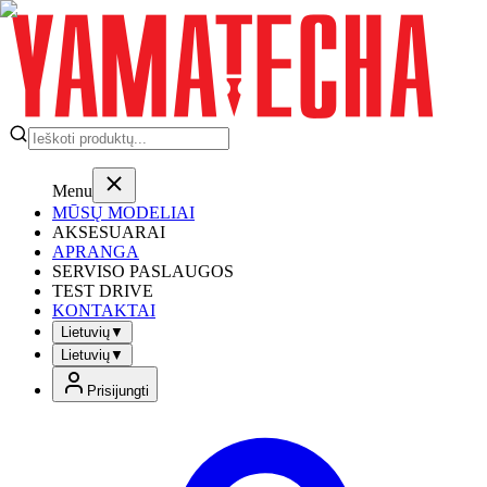
Menu
MŪSŲ MODELIAI
AKSESUARAI
APRANGA
SERVISO PASLAUGOS
TEST DRIVE
KONTAKTAI
Lietuvių
▼
Lietuvių
▼
Prisijungti