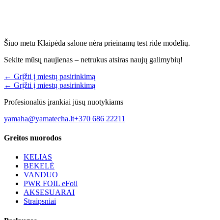
Šiuo metu Klaipėda salone nėra prieinamų test ride modelių.
Sekite mūsų naujienas – netrukus atsiras naujų galimybių!
← Grįžti į miestų pasirinkimą
← Grįžti į miestų pasirinkimą
Profesionalūs įrankiai jūsų nuotykiams
yamaha@yamatecha.lt
+370 686 22211
Greitos nuorodos
KELIAS
BEKELĖ
VANDUO
PWR FOIL eFoil
AKSESUARAI
Straipsniai