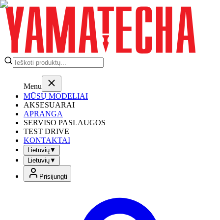
Menu
MŪSŲ MODELIAI
AKSESUARAI
APRANGA
SERVISO PASLAUGOS
TEST DRIVE
KONTAKTAI
Lietuvių
▼
Lietuvių
▼
Prisijungti