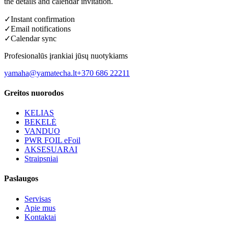
the details and calendar invitation.
✓
Instant confirmation
✓
Email notifications
✓
Calendar sync
Profesionalūs įrankiai jūsų nuotykiams
yamaha@yamatecha.lt
+370 686 22211
Greitos nuorodos
KELIAS
BEKELĖ
VANDUO
PWR FOIL eFoil
AKSESUARAI
Straipsniai
Paslaugos
Servisas
Apie mus
Kontaktai