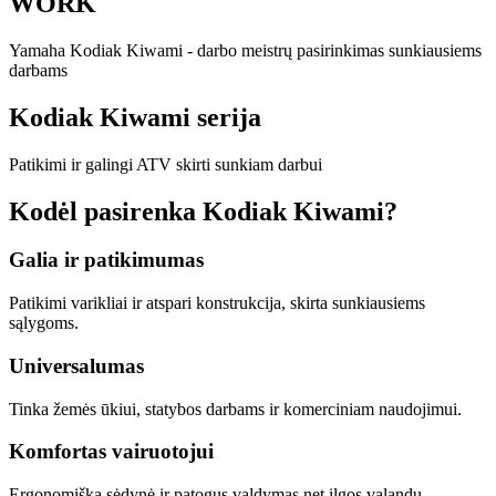
WORK
Yamaha Kodiak Kiwami - darbo meistrų pasirinkimas sunkiausiems
darbams
Kodiak Kiwami serija
Patikimi ir galingi ATV skirti sunkiam darbui
Kodėl pasirenka Kodiak Kiwami?
Galia ir patikimumas
Patikimi varikliai ir atspari konstrukcija, skirta sunkiausiems
sąlygoms.
Universalumas
Tinka žemės ūkiui, statybos darbams ir komerciniam naudojimui.
Komfortas vairuotojui
Ergonomiška sėdynė ir patogus valdymas net ilgos valandų