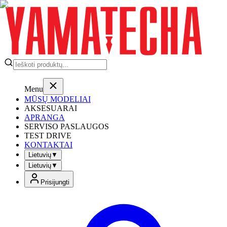
Menu
MŪSŲ MODELIAI
AKSESUARAI
APRANGA
SERVISO PASLAUGOS
TEST DRIVE
KONTAKTAI
Lietuvių
▼
Lietuvių
▼
Prisijungti