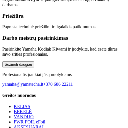
darbams.
Priežiūra
Paprasta techninė priežiūra ir ilgalaikis patikimumas.
Darbo meistrų pasirinkimas
Pasirinkite Yamaha Kodiak Kiwami ir įrodykite, kad esate tikras
savo srities profesionalas.
Sužinoti daugiau
Profesionalūs įrankiai jūsų nuotykiams
yamaha@yamatecha.lt
+370 686 22211
Greitos nuorodos
KELIAS
BEKELĖ
VANDUO
PWR FOIL eFoil
AKSESUARAI