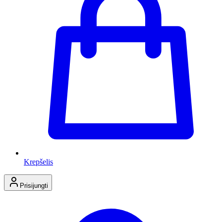
Krepšelis
Prisijungti