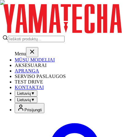
Menu
MŪSŲ MODELIAI
AKSESUARAI
APRANGA
SERVISO PASLAUGOS
TEST DRIVE
KONTAKTAI
Lietuvių
▼
Lietuvių
▼
Prisijungti