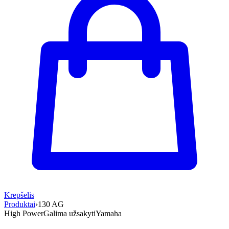
Krepšelis
Produktai
›
130 AG
High Power
Galima užsakyti
Yamaha