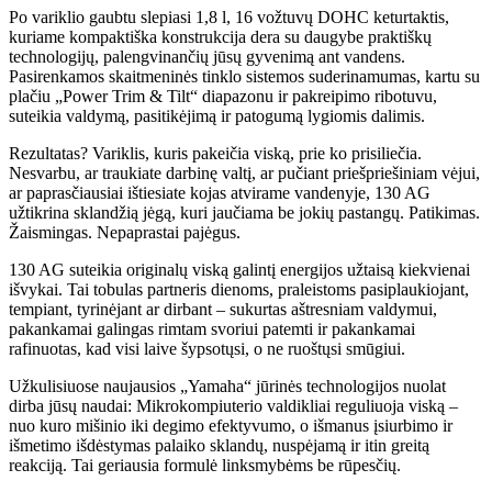
Po variklio gaubtu slepiasi 1,8 l, 16 vožtuvų DOHC keturtaktis,
kuriame kompaktiška konstrukcija dera su daugybe praktiškų
technologijų, palengvinančių jūsų gyvenimą ant vandens.
Pasirenkamos skaitmeninės tinklo sistemos suderinamumas, kartu su
plačiu „Power Trim & Tilt“ diapazonu ir pakreipimo ribotuvu,
suteikia valdymą, pasitikėjimą ir patogumą lygiomis dalimis.
Rezultatas? Variklis, kuris pakeičia viską, prie ko prisiliečia.
Nesvarbu, ar traukiate darbinę valtį, ar pučiant priešpriešiniam vėjui,
ar paprasčiausiai ištiesiate kojas atvirame vandenyje, 130 AG
užtikrina sklandžią jėgą, kuri jaučiama be jokių pastangų. Patikimas.
Žaismingas. Nepaprastai pajėgus.
130 AG suteikia originalų viską galintį energijos užtaisą kiekvienai
išvykai. Tai tobulas partneris dienoms, praleistoms pasiplaukiojant,
tempiant, tyrinėjant ar dirbant – sukurtas aštresniam valdymui,
pakankamai galingas rimtam svoriui patemti ir pakankamai
rafinuotas, kad visi laive šypsotųsi, o ne ruoštųsi smūgiui.
Užkulisiuose naujausios „Yamaha“ jūrinės technologijos nuolat
dirba jūsų naudai: Mikrokompiuterio valdikliai reguliuoja viską –
nuo kuro mišinio iki degimo efektyvumo, o išmanus įsiurbimo ir
išmetimo išdėstymas palaiko sklandų, nuspėjamą ir itin greitą
reakciją. Tai geriausia formulė linksmybėms be rūpesčių.