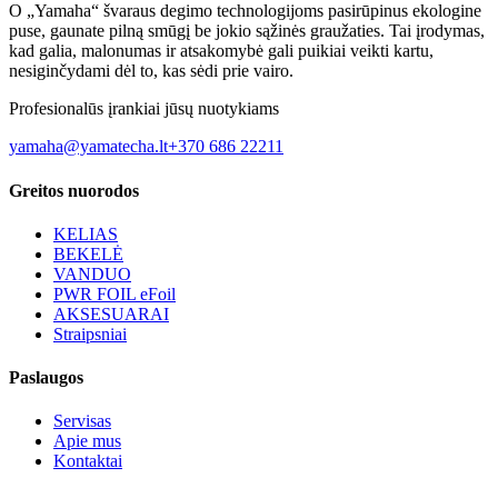
O „Yamaha“ švaraus degimo technologijoms pasirūpinus ekologine
puse, gaunate pilną smūgį be jokio sąžinės graužaties. Tai įrodymas,
kad galia, malonumas ir atsakomybė gali puikiai veikti kartu,
nesiginčydami dėl to, kas sėdi prie vairo.
Profesionalūs įrankiai jūsų nuotykiams
yamaha@yamatecha.lt
+370 686 22211
Greitos nuorodos
KELIAS
BEKELĖ
VANDUO
PWR FOIL eFoil
AKSESUARAI
Straipsniai
Paslaugos
Servisas
Apie mus
Kontaktai