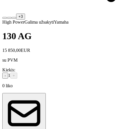
+
3
High Power
Galima užsakyti
Yamaha
130 AG
15 850,00
EUR
su PVM
Kiekis
:
1
-
+
0
liko