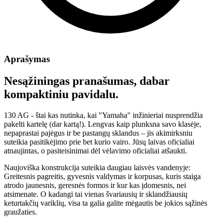
Aprašymas
Nesąžiningas pranašumas, dabar
kompaktiniu pavidalu.
130 AG - štai kas nutinka, kai "Yamaha" inžinieriai nusprendžia
pakelti kartelę (dar kartą!). Lengvas kaip plunksna savo klasėje,
nepaprastai pajėgus ir be pastangų sklandus – jis akimirksniu
suteikia pasitikėjimo prie bet kurio vairo. Jūsų laivas oficialiai
atnaujintas, o pasiteisinimai dėl vėlavimo oficialiai atšaukti.
Naujoviška konstrukcija suteikia daugiau laisvės vandenyje:
Greitesnis pagreitis, gyvesnis valdymas ir korpusas, kuris staiga
atrodo jaunesnis, geresnės formos ir kur kas įdomesnis, nei
atsimenate. O kadangi tai vienas švariausių ir sklandžiausių
keturtakčių variklių, visa ta galia galite mėgautis be jokios sąžinės
graužaties.