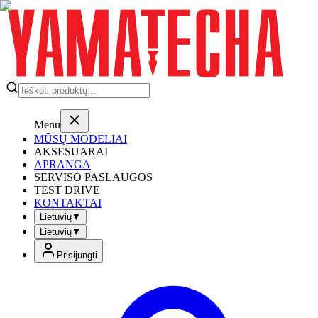
Menu
MŪSŲ MODELIAI
AKSESUARAI
APRANGA
SERVISO PASLAUGOS
TEST DRIVE
KONTAKTAI
Lietuvių
▼
Lietuvių
▼
Prisijungti