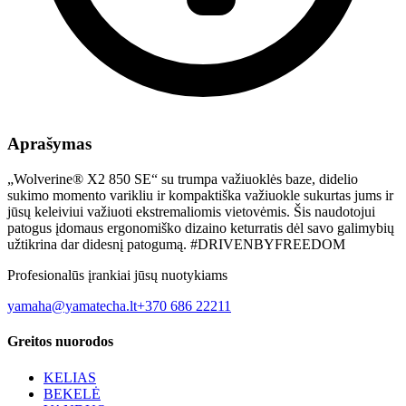
Aprašymas
„Wolverine® X2 850 SE“ su trumpa važiuoklės baze, didelio
sukimo momento varikliu ir kompaktiška važiuokle sukurtas jums ir
jūsų keleiviui važiuoti ekstremaliomis vietovėmis. Šis naudotojui
patogus įdomaus ergonomiško dizaino keturratis dėl savo galimybių
užtikrina dar didesnį patogumą. #DRIVENBYFREEDOM
Profesionalūs įrankiai jūsų nuotykiams
yamaha@yamatecha.lt
+370 686 22211
Greitos nuorodos
KELIAS
BEKELĖ