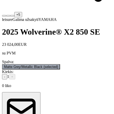
+
5
leisure
Galima užsakyti
YAMAHA
2025 Wolverine® X2 850 SE
23 024,00
EUR
su PVM
Spalva
:
Matte Grey/Metallic Black
(selected)
Kiekis
:
1
-
+
0
liko