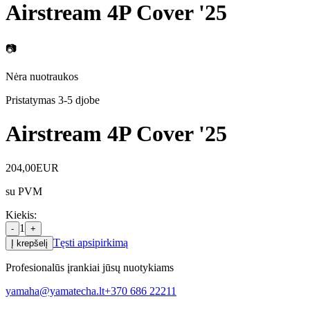
Airstream 4P Cover '25
📷
Nėra nuotraukos
Pristatymas 3-5 d
jobe
Airstream 4P Cover '25
204,00
EUR
su PVM
Kiekis
:
1
-
+
Tęsti apsipirkimą
Į krepšelį
Profesionalūs įrankiai jūsų nuotykiams
yamaha@yamatecha.lt
+370 686 22211