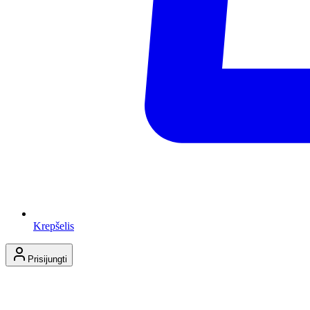
Krepšelis
Prisijungti