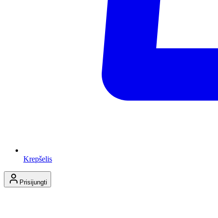
Krepšelis
Prisijungti