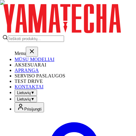
Menu
MŪSŲ MODELIAI
AKSESUARAI
APRANGA
SERVISO PASLAUGOS
TEST DRIVE
KONTAKTAI
Lietuvių
▼
Lietuvių
▼
Prisijungti