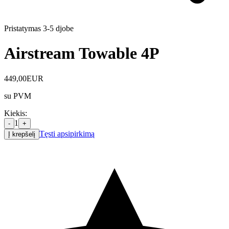
Pristatymas 3-5 d
jobe
Airstream Towable 4P
449,00
EUR
su PVM
Kiekis
:
1
-
+
Tęsti apsipirkimą
Į krepšelį