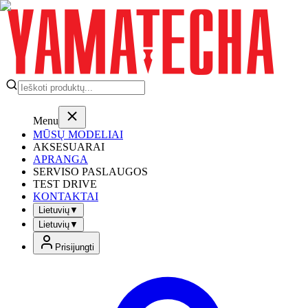
Menu
MŪSŲ MODELIAI
AKSESUARAI
APRANGA
SERVISO PASLAUGOS
TEST DRIVE
KONTAKTAI
Lietuvių
▼
Lietuvių
▼
Prisijungti