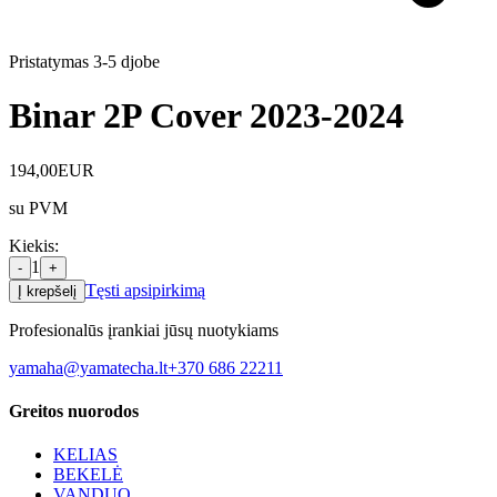
Pristatymas 3-5 d
jobe
Binar 2P Cover 2023-2024
194,00
EUR
su PVM
Kiekis
:
1
-
+
Tęsti apsipirkimą
Į krepšelį
Profesionalūs įrankiai jūsų nuotykiams
yamaha@yamatecha.lt
+370 686 22211
Greitos nuorodos
KELIAS
BEKELĖ
VANDUO