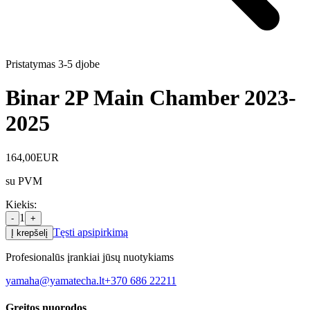
Pristatymas 3-5 d
jobe
Binar 2P Main Chamber 2023-
2025
164,00
EUR
su PVM
Kiekis
:
1
-
+
Tęsti apsipirkimą
Į krepšelį
Profesionalūs įrankiai jūsų nuotykiams
yamaha@yamatecha.lt
+370 686 22211
Greitos nuorodos