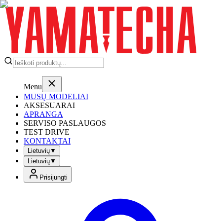
Menu
MŪSŲ MODELIAI
AKSESUARAI
APRANGA
SERVISO PASLAUGOS
TEST DRIVE
KONTAKTAI
Lietuvių
▼
Lietuvių
▼
Prisijungti