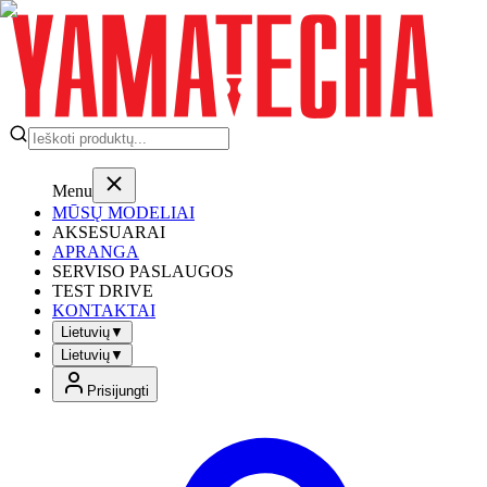
Menu
MŪSŲ MODELIAI
AKSESUARAI
APRANGA
SERVISO PASLAUGOS
TEST DRIVE
KONTAKTAI
Lietuvių
▼
Lietuvių
▼
Prisijungti