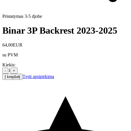
Pristatymas 3-5 d
jobe
Binar 3P Backrest 2023-2025
64,00
EUR
su PVM
Kiekis
:
1
-
+
Tęsti apsipirkimą
Į krepšelį