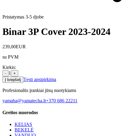
Pristatymas 3-5 d
jobe
Binar 3P Cover 2023-2024
239,00
EUR
su PVM
Kiekis
:
1
-
+
Tęsti apsipirkimą
Į krepšelį
Profesionalūs įrankiai jūsų nuotykiams
yamaha@yamatecha.lt
+370 686 22211
Greitos nuorodos
KELIAS
BEKELĖ
VANDUO