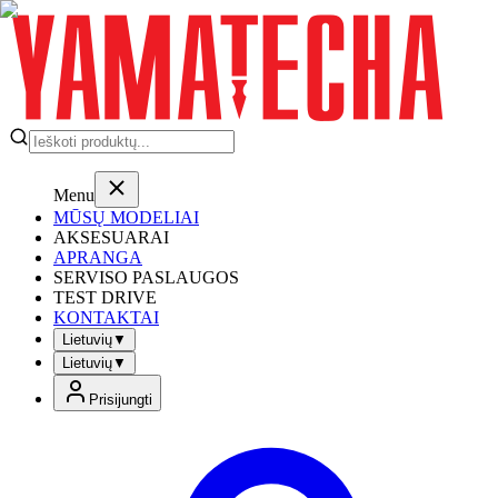
Menu
MŪSŲ MODELIAI
AKSESUARAI
APRANGA
SERVISO PASLAUGOS
TEST DRIVE
KONTAKTAI
Lietuvių
▼
Lietuvių
▼
Prisijungti