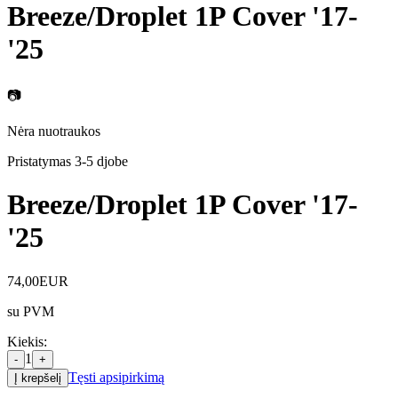
Breeze/Droplet 1P Cover '17-
'25
📷
Nėra nuotraukos
Pristatymas 3-5 d
jobe
Breeze/Droplet 1P Cover '17-
'25
74,00
EUR
su PVM
Kiekis
:
1
-
+
Tęsti apsipirkimą
Į krepšelį