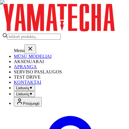
Menu
MŪSŲ MODELIAI
AKSESUARAI
APRANGA
SERVISO PASLAUGOS
TEST DRIVE
KONTAKTAI
Lietuvių
▼
Lietuvių
▼
Prisijungti