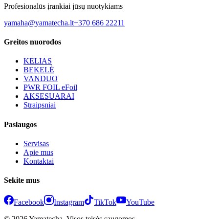
Profesionalūs įrankiai jūsų nuotykiams
yamaha@yamatecha.lt
+370 686 22211
Greitos nuorodos
KELIAS
BEKELĖ
VANDUO
PWR FOIL eFoil
AKSESUARAI
Straipsniai
Paslaugos
Servisas
Apie mus
Kontaktai
Sekite mus
Facebook
Instagram
TikTok
YouTube
© 2026 Yamatecha. Visos teisės saugomos.