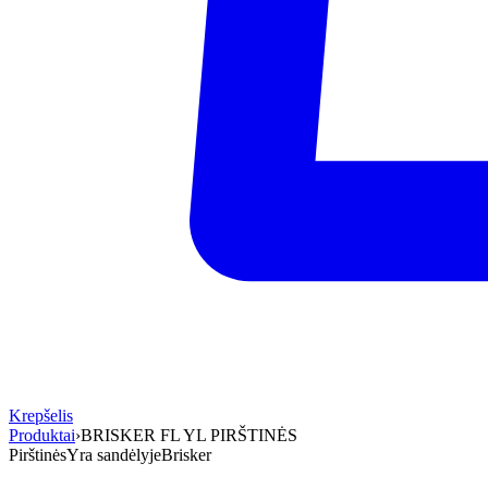
Krepšelis
Produktai
›
BRISKER FL YL PIRŠTINĖS
Pirštinės
Yra sandėlyje
Brisker