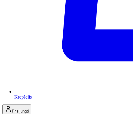
Krepšelis
Prisijungti