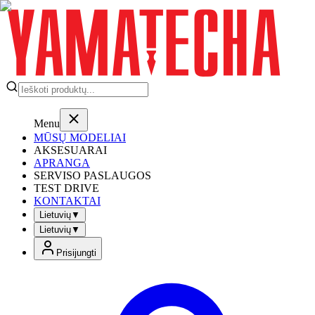
Menu
MŪSŲ MODELIAI
AKSESUARAI
APRANGA
SERVISO PASLAUGOS
TEST DRIVE
KONTAKTAI
Lietuvių
▼
Lietuvių
▼
Prisijungti