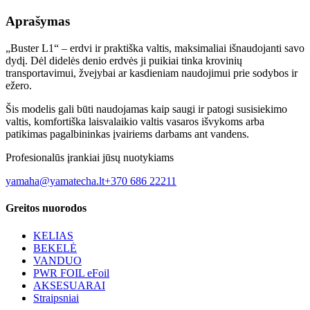
Aprašymas
„Buster L1“ – erdvi ir praktiška valtis, maksimaliai išnaudojanti savo
dydį. Dėl didelės denio erdvės ji puikiai tinka krovinių
transportavimui, žvejybai ar kasdieniam naudojimui prie sodybos ir
ežero.
Šis modelis gali būti naudojamas kaip saugi ir patogi susisiekimo
valtis, komfortiška laisvalaikio valtis vasaros išvykoms arba
patikimas pagalbininkas įvairiems darbams ant vandens.
Profesionalūs įrankiai jūsų nuotykiams
yamaha@yamatecha.lt
+370 686 22211
Greitos nuorodos
KELIAS
BEKELĖ
VANDUO
PWR FOIL eFoil
AKSESUARAI
Straipsniai