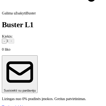
Galima užsakyti
Buster
Buster L1
Kiekis
:
1
-
+
0
liko
Susisiekti su pardavėju
Lizingas nuo 0% pradinės įmokos. Greitas patvirtinimas.