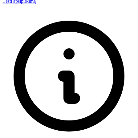
Tęsti apsipirkimą