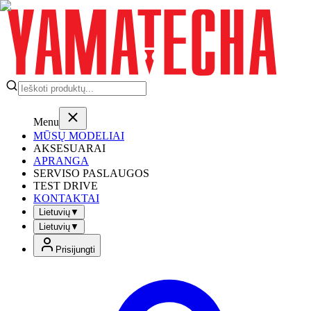
Menu
MŪSŲ MODELIAI
AKSESUARAI
APRANGA
SERVISO PASLAUGOS
TEST DRIVE
KONTAKTAI
Lietuvių
▼
Lietuvių
▼
Prisijungti