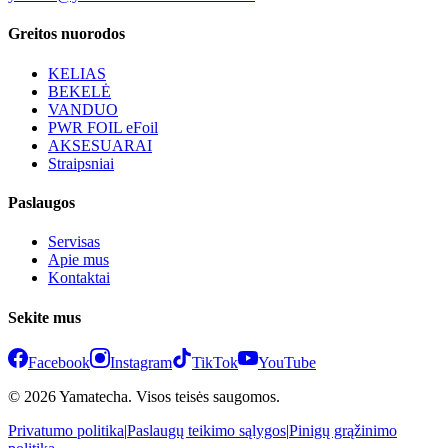
Greitos nuorodos
KELIAS
BEKELĖ
VANDUO
PWR FOIL eFoil
AKSESUARAI
Straipsniai
Paslaugos
Servisas
Apie mus
Kontaktai
Sekite mus
Facebook
Instagram
TikTok
YouTube
© 2026 Yamatecha. Visos teisės saugomos.
Privatumo politika
|
Paslaugų teikimo sąlygos
|
Pinigų grąžinimo