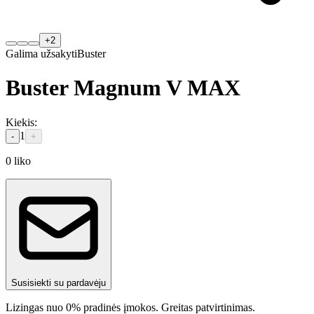
+
2
Galima užsakyti
Buster
Buster Magnum V MAX
Kiekis
:
1
-
+
0
liko
Susisiekti su pardavėju
Lizingas nuo 0% pradinės įmokos. Greitas patvirtinimas.