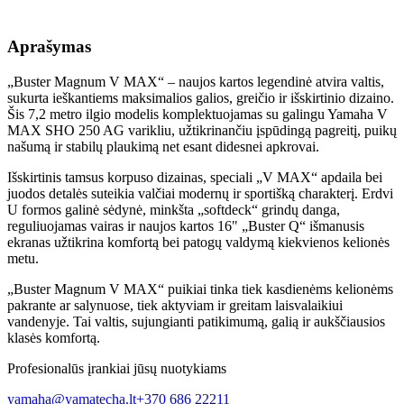
Aprašymas
„Buster Magnum V MAX“ – naujos kartos legendinė atvira valtis,
sukurta ieškantiems maksimalios galios, greičio ir išskirtinio dizaino.
Šis 7,2 metro ilgio modelis komplektuojamas su galingu
Yamaha
V
MAX SHO 250 AG varikliu, užtikrinančiu įspūdingą pagreitį, puikų
našumą ir stabilų plaukimą net esant didesnei apkrovai.
Išskirtinis tamsus korpuso dizainas, speciali „V MAX“ apdaila bei
juodos detalės suteikia valčiai modernų ir sportišką charakterį. Erdvi
U formos galinė sėdynė, minkšta „softdeck“ grindų danga,
reguliuojamas vairas ir naujos kartos 16" „Buster Q“ išmanusis
ekranas užtikrina komfortą bei patogų valdymą kiekvienos kelionės
metu.
„Buster Magnum V MAX“ puikiai tinka tiek kasdienėms kelionėms
pakrante ar salynuose, tiek aktyviam ir greitam laisvalaikiui
vandenyje. Tai valtis, sujungianti patikimumą, galią ir aukščiausios
klasės komfortą.
Profesionalūs įrankiai jūsų nuotykiams
yamaha@yamatecha.lt
+370 686 22211