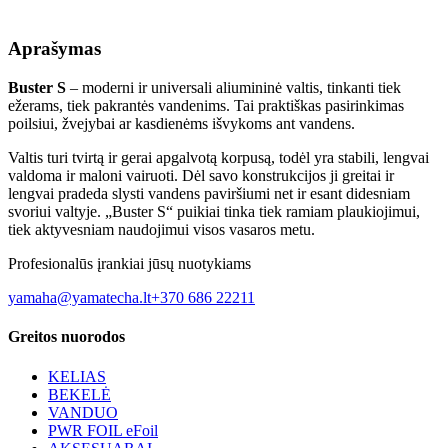
Aprašymas
Buster S
– moderni ir universali aliumininė valtis, tinkanti tiek
ežerams, tiek pakrantės vandenims. Tai praktiškas pasirinkimas
poilsiui, žvejybai ar kasdienėms išvykoms ant vandens.
Valtis turi tvirtą ir gerai apgalvotą korpusą, todėl yra stabili, lengvai
valdoma ir maloni vairuoti. Dėl savo konstrukcijos ji greitai ir
lengvai pradeda slysti vandens paviršiumi net ir esant didesniam
svoriui valtyje. „Buster S“ puikiai tinka tiek ramiam plaukiojimui,
tiek aktyvesniam naudojimui visos vasaros metu.
Profesionalūs įrankiai jūsų nuotykiams
yamaha@yamatecha.lt
+370 686 22211
Greitos nuorodos
KELIAS
BEKELĖ
VANDUO
PWR FOIL eFoil