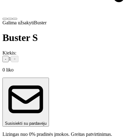
Galima užsakyti
Buster
Buster S
Kiekis
:
1
-
+
0
liko
Susisiekti su pardavėju
Lizingas nuo 0% pradinės įmokos. Greitas patvirtinimas.