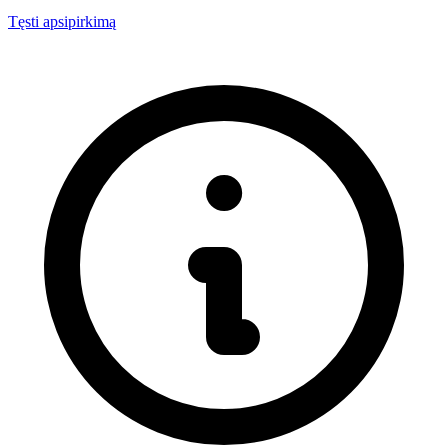
Tęsti apsipirkimą