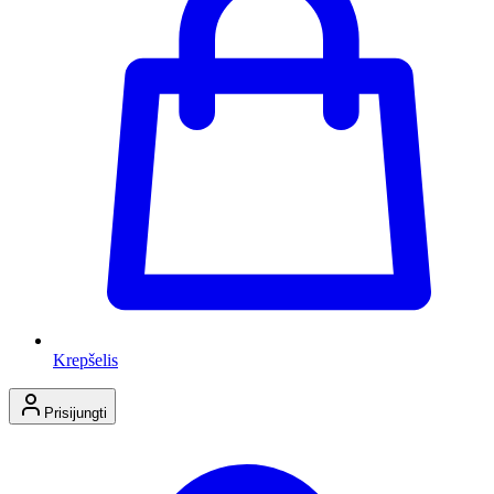
Krepšelis
Prisijungti