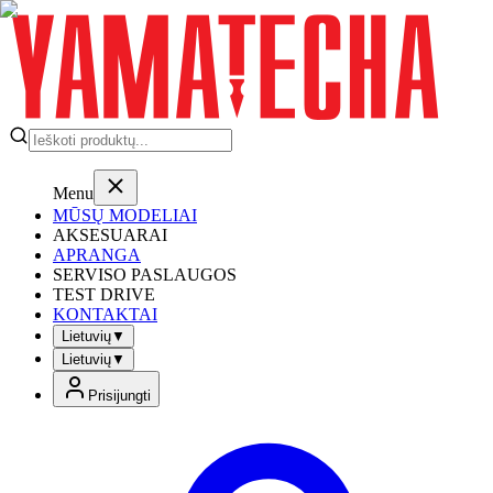
Menu
MŪSŲ MODELIAI
AKSESUARAI
APRANGA
SERVISO PASLAUGOS
TEST DRIVE
KONTAKTAI
Lietuvių
▼
Lietuvių
▼
Prisijungti