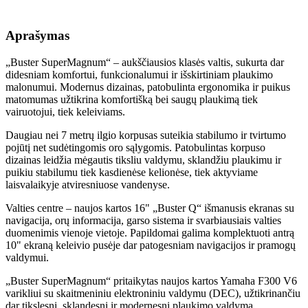
Aprašymas
„Buster SuperMagnum“ – aukščiausios klasės valtis, sukurta dar
didesniam komfortui, funkcionalumui ir išskirtiniam plaukimo
malonumui. Modernus dizainas, patobulinta ergonomika ir puikus
matomumas užtikrina komfortišką bei saugų plaukimą tiek
vairuotojui, tiek keleiviams.
Daugiau nei 7 metrų ilgio korpusas suteikia stabilumo ir tvirtumo
pojūtį net sudėtingomis oro sąlygomis. Patobulintas korpuso
dizainas leidžia mėgautis tiksliu valdymu, sklandžiu plaukimu ir
puikiu stabilumu tiek kasdienėse kelionėse, tiek aktyviame
laisvalaikyje atviresniuose vandenyse.
Valties centre – naujos kartos 16" „Buster Q“ išmanusis ekranas su
navigacija, orų informacija, garso sistema ir svarbiausiais valties
duomenimis vienoje vietoje. Papildomai galima komplektuoti antrą
10" ekraną keleivio pusėje dar patogesniam navigacijos ir pramogų
valdymui.
„Buster SuperMagnum“ pritaikytas naujos kartos
Yamaha
F300 V6
varikliui su skaitmeniniu elektroniniu valdymu (DEC), užtikrinančiu
dar tikslesnį, sklandesnį ir modernesnį plaukimo valdymą.