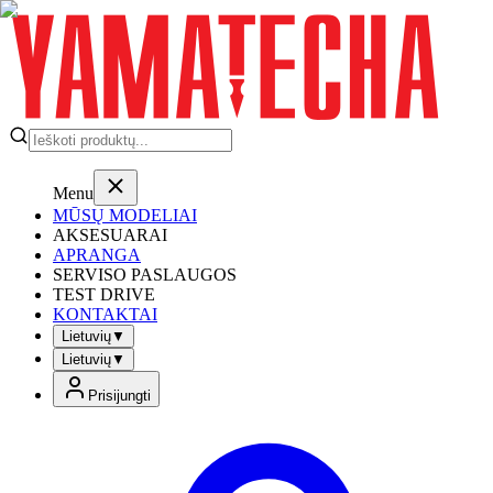
Menu
MŪSŲ MODELIAI
AKSESUARAI
APRANGA
SERVISO PASLAUGOS
TEST DRIVE
KONTAKTAI
Lietuvių
▼
Lietuvių
▼
Prisijungti