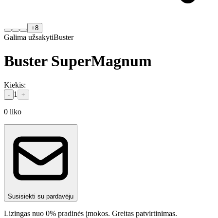
+
8
Galima užsakyti
Buster
Buster SuperMagnum
Kiekis
:
1
-
+
0
liko
Susisiekti su pardavėju
Lizingas nuo 0% pradinės įmokos. Greitas patvirtinimas.