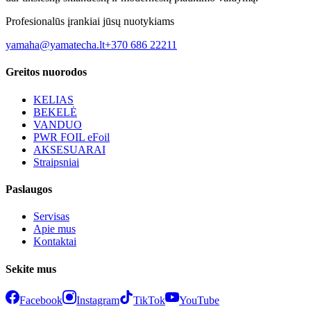
Profesionalūs įrankiai jūsų nuotykiams
yamaha@yamatecha.lt
+370 686 22211
Greitos nuorodos
KELIAS
BEKELĖ
VANDUO
PWR FOIL eFoil
AKSESUARAI
Straipsniai
Paslaugos
Servisas
Apie mus
Kontaktai
Sekite mus
Facebook
Instagram
TikTok
YouTube