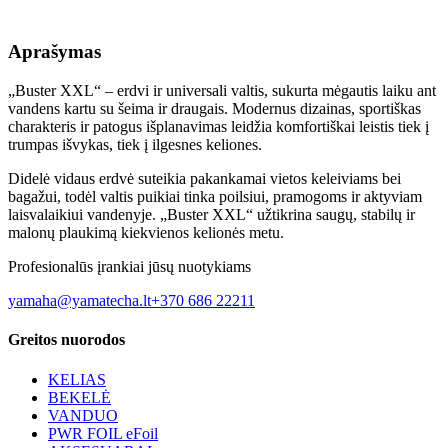
Aprašymas
„Buster XXL“ – erdvi ir universali valtis, sukurta mėgautis laiku ant
vandens kartu su šeima ir draugais. Modernus dizainas, sportiškas
charakteris ir patogus išplanavimas leidžia komfortiškai leistis tiek į
trumpas išvykas, tiek į ilgesnes keliones.
Didelė vidaus erdvė suteikia pakankamai vietos keleiviams bei
bagažui, todėl valtis puikiai tinka poilsiui, pramogoms ir aktyviam
laisvalaikiui vandenyje. „Buster XXL“ užtikrina saugų, stabilų ir
malonų plaukimą kiekvienos kelionės metu.
Profesionalūs įrankiai jūsų nuotykiams
yamaha@yamatecha.lt
+370 686 22211
Greitos nuorodos
KELIAS
BEKELĖ
VANDUO
PWR FOIL eFoil