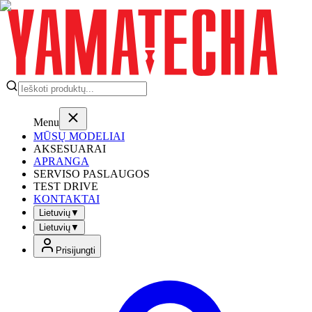
Menu
MŪSŲ MODELIAI
AKSESUARAI
APRANGA
SERVISO PASLAUGOS
TEST DRIVE
KONTAKTAI
Lietuvių
▼
Lietuvių
▼
Prisijungti