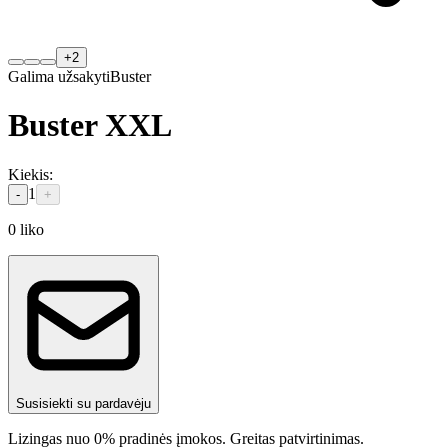
+
2
Galima užsakyti
Buster
Buster XXL
Kiekis
:
1
-
+
0
liko
Susisiekti su pardavėju
Lizingas nuo 0% pradinės įmokos. Greitas patvirtinimas.