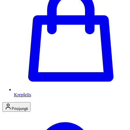
Krepšelis
Prisijungti