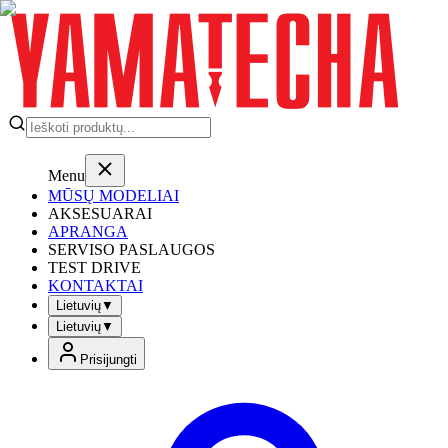
Menu
MŪSŲ MODELIAI
AKSESUARAI
APRANGA
SERVISO PASLAUGOS
TEST DRIVE
KONTAKTAI
Lietuvių
▼
Lietuvių
▼
Prisijungti