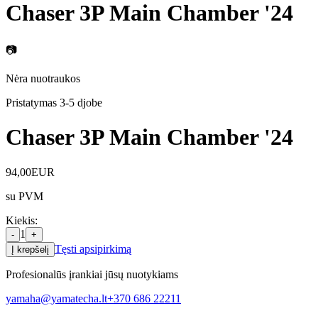
Chaser 3P Main Chamber '24
📷
Nėra nuotraukos
Pristatymas 3-5 d
jobe
Chaser 3P Main Chamber '24
94,00
EUR
su PVM
Kiekis
:
1
-
+
Tęsti apsipirkimą
Į krepšelį
Profesionalūs įrankiai jūsų nuotykiams
yamaha@yamatecha.lt
+370 686 22211