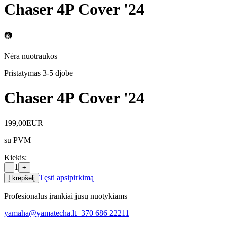
Chaser 4P Cover '24
📷
Nėra nuotraukos
Pristatymas 3-5 d
jobe
Chaser 4P Cover '24
199,00
EUR
su PVM
Kiekis
:
1
-
+
Tęsti apsipirkimą
Į krepšelį
Profesionalūs įrankiai jūsų nuotykiams
yamaha@yamatecha.lt
+370 686 22211