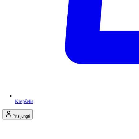
Krepšelis
Prisijungti