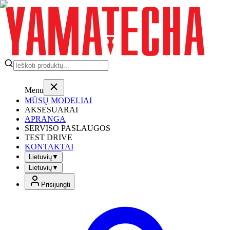
Menu
MŪSŲ MODELIAI
AKSESUARAI
APRANGA
SERVISO PASLAUGOS
TEST DRIVE
KONTAKTAI
Lietuvių
▼
Lietuvių
▼
Prisijungti