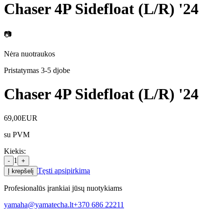
Chaser 4P Sidefloat (L/R) '24
📷
Nėra nuotraukos
Pristatymas 3-5 d
jobe
Chaser 4P Sidefloat (L/R) '24
69,00
EUR
su PVM
Kiekis
:
1
-
+
Tęsti apsipirkimą
Į krepšelį
Profesionalūs įrankiai jūsų nuotykiams
yamaha@yamatecha.lt
+370 686 22211