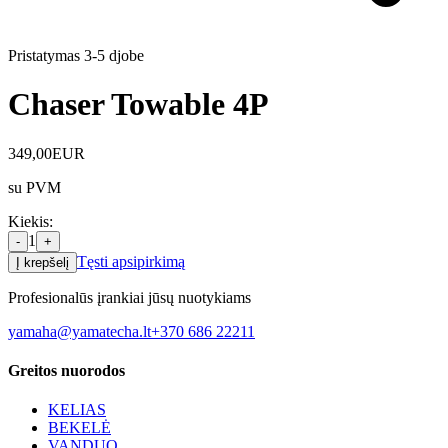
Pristatymas 3-5 d
jobe
Chaser Towable 4P
349,00
EUR
su PVM
Kiekis
:
1
-
+
Tęsti apsipirkimą
Į krepšelį
Profesionalūs įrankiai jūsų nuotykiams
yamaha@yamatecha.lt
+370 686 22211
Greitos nuorodos
KELIAS
BEKELĖ
VANDUO