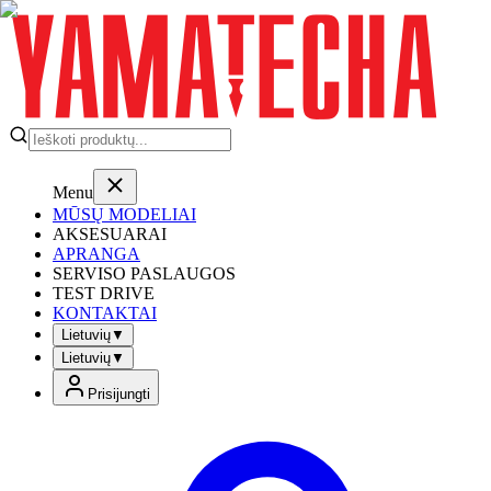
Menu
MŪSŲ MODELIAI
AKSESUARAI
APRANGA
SERVISO PASLAUGOS
TEST DRIVE
KONTAKTAI
Lietuvių
▼
Lietuvių
▼
Prisijungti