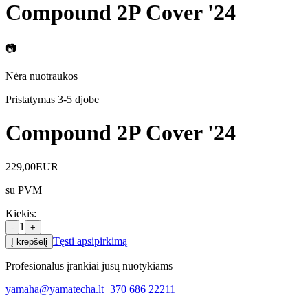
Compound 2P Cover '24
📷
Nėra nuotraukos
Pristatymas 3-5 d
jobe
Compound 2P Cover '24
229,00
EUR
su PVM
Kiekis
:
1
-
+
Tęsti apsipirkimą
Į krepšelį
Profesionalūs įrankiai jūsų nuotykiams
yamaha@yamatecha.lt
+370 686 22211