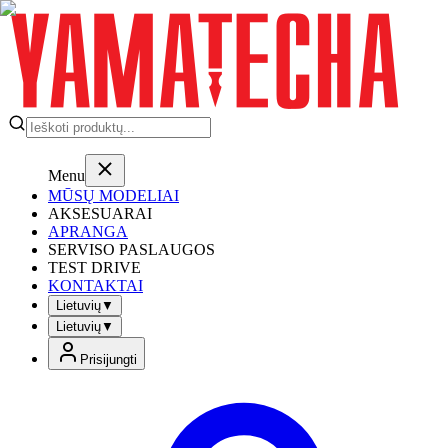
Menu
MŪSŲ MODELIAI
AKSESUARAI
APRANGA
SERVISO PASLAUGOS
TEST DRIVE
KONTAKTAI
Lietuvių
▼
Lietuvių
▼
Prisijungti