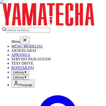
Menu
MŪSŲ MODELIAI
AKSESUARAI
APRANGA
SERVISO PASLAUGOS
TEST DRIVE
KONTAKTAI
Lietuvių
▼
Lietuvių
▼
Prisijungti