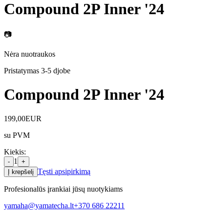
Compound 2P Inner '24
📷
Nėra nuotraukos
Pristatymas 3-5 d
jobe
Compound 2P Inner '24
199,00
EUR
su PVM
Kiekis
:
1
-
+
Tęsti apsipirkimą
Į krepšelį
Profesionalūs įrankiai jūsų nuotykiams
yamaha@yamatecha.lt
+370 686 22211