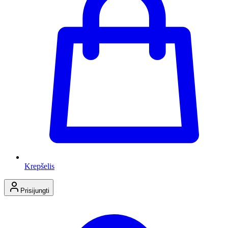
Krepšelis
Prisijungti