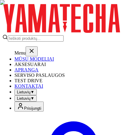
Menu
MŪSŲ MODELIAI
AKSESUARAI
APRANGA
SERVISO PASLAUGOS
TEST DRIVE
KONTAKTAI
Lietuvių
▼
Lietuvių
▼
Prisijungti