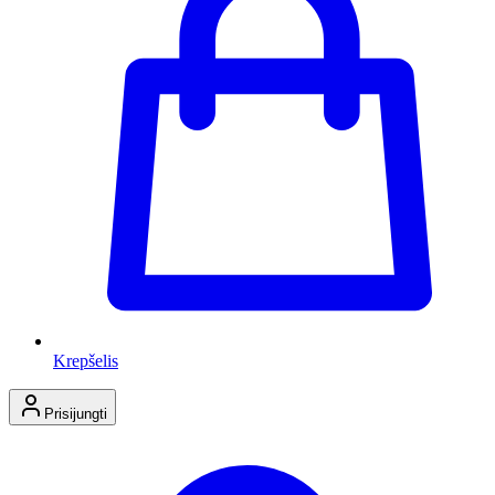
Krepšelis
Prisijungti