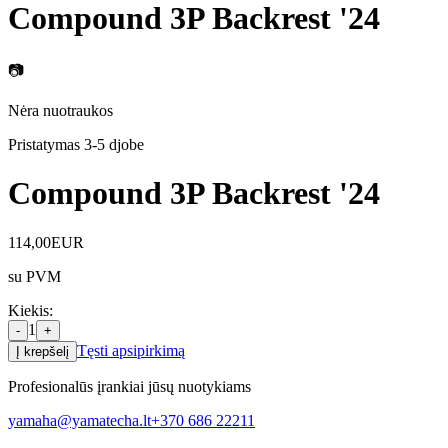
Compound 3P Backrest '24
📷
Nėra nuotraukos
Pristatymas 3-5 d
jobe
Compound 3P Backrest '24
114,00
EUR
su PVM
Kiekis
:
1
-
+
Tęsti apsipirkimą
Į krepšelį
Profesionalūs įrankiai jūsų nuotykiams
yamaha@yamatecha.lt
+370 686 22211