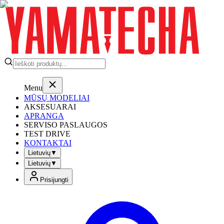
Menu
MŪSŲ MODELIAI
AKSESUARAI
APRANGA
SERVISO PASLAUGOS
TEST DRIVE
KONTAKTAI
Lietuvių
▼
Lietuvių
▼
Prisijungti