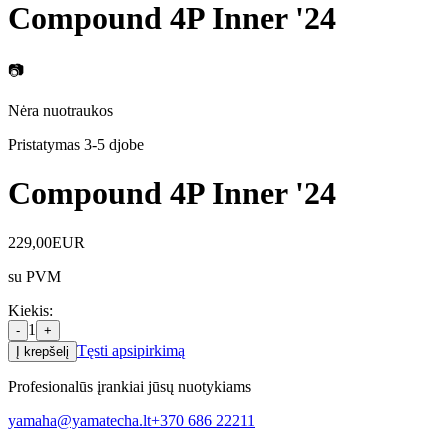
Compound 4P Inner '24
📷
Nėra nuotraukos
Pristatymas 3-5 d
jobe
Compound 4P Inner '24
229,00
EUR
su PVM
Kiekis
:
1
-
+
Tęsti apsipirkimą
Į krepšelį
Profesionalūs įrankiai jūsų nuotykiams
yamaha@yamatecha.lt
+370 686 22211