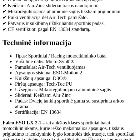
✔ Keičiami Alu-Zinc slideriai trasos naudojimui.
✔ Mikroreguliuojama aliumininė sagtis tiksliam prigludimui.
✔ Puiki ventiliacija dėl Air-Tech pamušalo.
✔ Patvarus ir sukibimą užtikrinantis sportinis padas.
✔ CE sertifikuoti pagal EN 13634 standartą.
Techninė informacija
Tipas: Sportiniai / Racing motociklininko batai
Viršutinė dalis: Micro-Synth®
Pamušalas: Air-Tech ventiliuojamas
Apsaugos sistema: ESO-Motion 2
Kulkšnių apsauga: D3O®
Pirštų apsauga: Tech-Toe PU
Užsegimas: Mikroreguliuojama aliumininė sagtis
Slideriai: Keičiami Alu-Zinc
Padas: Dviejų tankių sportinė guma su sustiprinta arkos
atrama
Sertifikacija: EN 13634
Falco ESO LX 2.1
– tai aukštos klasės sportiniai batai
motociklininkams, kurie ieško maksimalios apsaugos, tikslaus
prigludimo ir lenktyninio lygio kontrolės tiek trasoje, tiek sportiškai
važiuojant gatvėje. Jie sukurti užtikrinti aukščiausią saugumo lygį