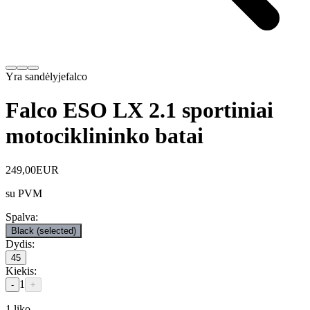
Yra sandėlyje
falco
Falco ESO LX 2.1 sportiniai
motociklininko batai
249,00
EUR
su PVM
Spalva
:
Black
(selected)
Dydis
:
45
Kiekis
:
1
-
+
1
liko