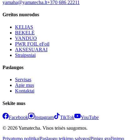
yamaha@yamatecha.lt
+370 686 22211
Greitos nuorodos
KELIAS
BEKELĖ
VANDUO
PWR FOIL eFoil
AKSESUARAI
Straipsniai
Paslaugos
Servisas
Apie mus
Kontaktai
Sekite mus
Facebook
Instagram
TikTok
YouTube
© 2026 Yamatecha. Visos teisės saugomos.
Privatumo politika
|
Paslaugų teikimo sąlygos
|
Pinigų grąžinimo