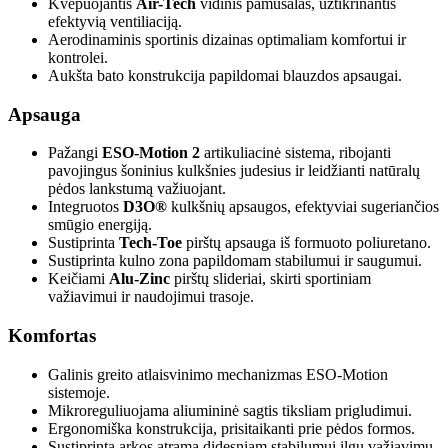
Kvėpuojantis
Air-Tech
vidinis pamušalas, užtikrinantis
efektyvią ventiliaciją.
Aerodinaminis sportinis dizainas optimaliam komfortui ir
kontrolei.
Aukšta bato konstrukcija papildomai blauzdos apsaugai.
Apsauga
Pažangi
ESO-Motion 2
artikuliacinė sistema, ribojanti
pavojingus šoninius kulkšnies judesius ir leidžianti natūralų
pėdos lankstumą važiuojant.
Integruotos
D3O®
kulkšnių apsaugos, efektyviai sugeriančios
smūgio energiją.
Sustiprinta
Tech-Toe
pirštų apsauga iš formuoto poliuretano.
Sustiprinta kulno zona papildomam stabilumui ir saugumui.
Keičiami
Alu-Zinc
pirštų slideriai, skirti sportiniam
važiavimui ir naudojimui trasoje.
Komfortas
Galinis greito atlaisvinimo mechanizmas ESO-Motion
sistemoje.
Mikroreguliuojama aliumininė sagtis tiksliam prigludimui.
Ergonomiška konstrukcija, prisitaikanti prie pėdos formos.
Sustiprinta arkos atrama didesniam stabilumui ilgų važiavimų