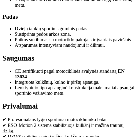
metu.
Padas
Dviejų tankių sportinis guminis padas.
Sustiprinta pėdos arkos zona.
Puikus sukibimas su motociklo pakojais ir įvairiais paviršiais.
Atsparumas intensyviam naudojimui ir dilimui.
Saugumas
CE sertifikuoti pagal motociklinės avalynės standartą
EN
13634
.
Integruota kulkšnių, kulno ir pirštų apsauga.
Lenktyninio tipo apsauginė konstrukcija maksimaliai apsaugai
sportinio važiavimo metu.
Privalumai
✔ Profesionalaus lygio sportiniai motociklininko batai.
✔ ESO-Motion 2 sistema stabilizuoja kulkšnį ir mažina traumų
riziką.
✔ D3O® smūgius sugeriančios kulkšnių apsaugos.