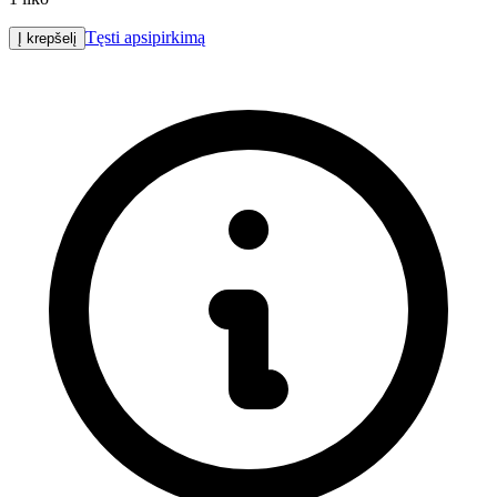
Tęsti apsipirkimą
Į krepšelį