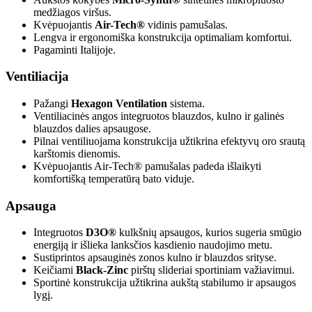
medžiagos viršus.
Kvėpuojantis
Air-Tech®
vidinis pamušalas.
Lengva ir ergonomiška konstrukcija optimaliam komfortui.
Pagaminti Italijoje.
Ventiliacija
Pažangi
Hexagon Ventilation
sistema.
Ventiliacinės angos integruotos blauzdos, kulno ir galinės
blauzdos dalies apsaugose.
Pilnai ventiliuojama konstrukcija užtikrina efektyvų oro srautą
karštomis dienomis.
Kvėpuojantis Air-Tech® pamušalas padeda išlaikyti
komfortišką temperatūrą bato viduje.
Apsauga
Integruotos
D3O®
kulkšnių apsaugos, kurios sugeria smūgio
energiją ir išlieka lanksčios kasdienio naudojimo metu.
Sustiprintos apsauginės zonos kulno ir blauzdos srityse.
Keičiami
Black-Zinc
pirštų slideriai sportiniam važiavimui.
Sportinė konstrukcija užtikrina aukštą stabilumo ir apsaugos
lygį.