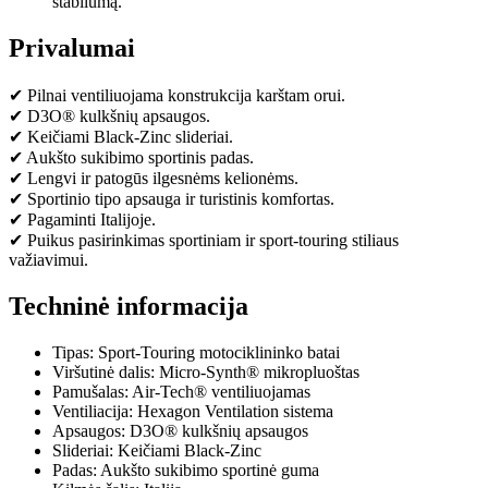
stabilumą.
Privalumai
✔ Pilnai ventiliuojama konstrukcija karštam orui.
✔ D3O® kulkšnių apsaugos.
✔ Keičiami Black-Zinc slideriai.
✔ Aukšto sukibimo sportinis padas.
✔ Lengvi ir patogūs ilgesnėms kelionėms.
✔ Sportinio tipo apsauga ir turistinis komfortas.
✔ Pagaminti Italijoje.
✔ Puikus pasirinkimas sportiniam ir sport-touring stiliaus
važiavimui.
Techninė informacija
Tipas: Sport-Touring motociklininko batai
Viršutinė dalis: Micro-Synth® mikropluoštas
Pamušalas: Air-Tech® ventiliuojamas
Ventiliacija: Hexagon Ventilation sistema
Apsaugos: D3O® kulkšnių apsaugos
Slideriai: Keičiami Black-Zinc
Padas: Aukšto sukibimo sportinė guma