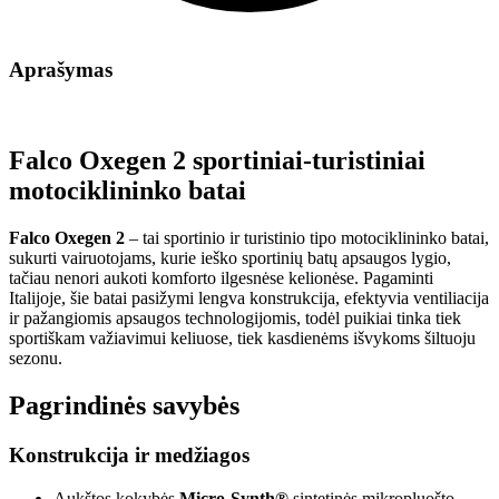
Aprašymas
Falco Oxegen 2 sportiniai-turistiniai
motociklininko batai
Falco Oxegen 2
– tai sportinio ir turistinio tipo motociklininko batai,
sukurti vairuotojams, kurie ieško sportinių batų apsaugos lygio,
tačiau nenori aukoti komforto ilgesnėse kelionėse. Pagaminti
Italijoje, šie batai pasižymi lengva konstrukcija, efektyvia ventiliacija
ir pažangiomis apsaugos technologijomis, todėl puikiai tinka tiek
sportiškam važiavimui keliuose, tiek kasdienėms išvykoms šiltuoju
sezonu.
Pagrindinės savybės
Konstrukcija ir medžiagos
Aukštos kokybės
Micro-Synth®
sintetinės mikropluošto