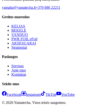
yamaha@yamatecha.lt
+370 686 22211
Greitos nuorodos
KELIAS
BEKELĖ
VANDUO
PWR FOIL eFoil
AKSESUARAI
Straipsniai
Paslaugos
Servisas
Apie mus
Kontaktai
Sekite mus
Facebook
Instagram
TikTok
YouTube
© 2026 Yamatecha. Visos teisės saugomos.