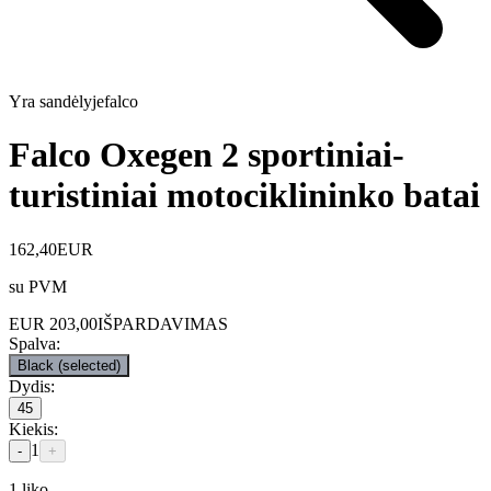
Yra sandėlyje
falco
Falco Oxegen 2 sportiniai-
turistiniai motociklininko batai
162,40
EUR
su PVM
EUR
203,00
IŠPARDAVIMAS
Spalva
:
Black
(selected)
Dydis
:
45
Kiekis
:
1
-
+
1
liko