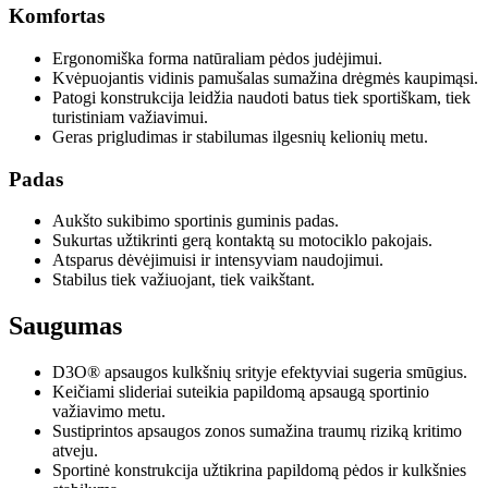
Komfortas
Ergonomiška forma natūraliam pėdos judėjimui.
Kvėpuojantis vidinis pamušalas sumažina drėgmės kaupimąsi.
Patogi konstrukcija leidžia naudoti batus tiek sportiškam, tiek
turistiniam važiavimui.
Geras prigludimas ir stabilumas ilgesnių kelionių metu.
Padas
Aukšto sukibimo sportinis guminis padas.
Sukurtas užtikrinti gerą kontaktą su motociklo pakojais.
Atsparus dėvėjimuisi ir intensyviam naudojimui.
Stabilus tiek važiuojant, tiek vaikštant.
Saugumas
D3O® apsaugos kulkšnių srityje efektyviai sugeria smūgius.
Keičiami slideriai suteikia papildomą apsaugą sportinio
važiavimo metu.
Sustiprintos apsaugos zonos sumažina traumų riziką kritimo
atveju.
Sportinė konstrukcija užtikrina papildomą pėdos ir kulkšnies