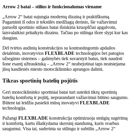
Arrow 2 batai – stilius ir funkcionalumas viename
„Arrow 2“ batai sujungia modernų dizainą ir praktiškumą.
Pagaminti iš odos ir tekstilės medžiagų derinio, šie važiavimui
paruošti sportinio stiliaus batai išsiskiria kruopščiai apgalvotu,
laisvalaikiui pritaikytu dizainu. Tačiau po stilinga išore slypi kur kas
daugiau.
Dėl tvirtos audinių konstrukcijos su kontrastingomis apdailos
detalėmis, inovatyvios
FLEXBLADE
technologijos bei patogios
užsegimo sistemos – galimybės tiek suvarstyti batus, tiek naudoti
šone esantį užtrauktuką – „Arrow 2“ neabejotinai taps neatsiejama
jūsų kasdienės miesto motociklininko aprangos dalimi.
Tikras sportinių batelių pojūtis
Geri motociklininko sportiniai batai turi suteikti tikrų sportinių
batelių komfortą ir pojūtį, neprarandant važiavimui būtino saugumo.
Būtent tai leidžia pasiekti mūsų inovatyvi
FLEXBLADE
technologija.
Pažangi
FLEXBLADE
konstrukcija optimizuoja smūgių sugėrimą
ir komfortą, kartu išlaikydama skersinį standumą, kuris svarbus
saugumui. Visa tai, suderinta su stilingu ir subtiliu „Arrow 2“