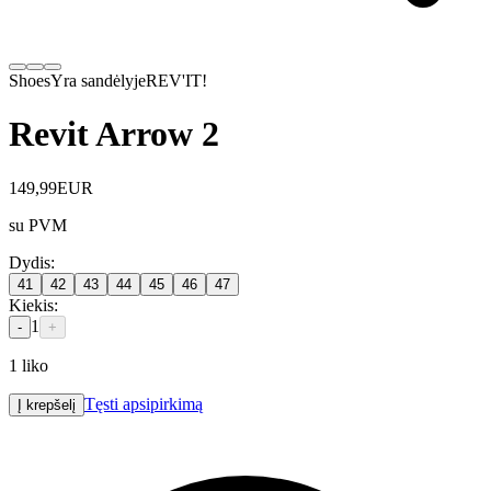
Shoes
Yra sandėlyje
REV'IT!
Revit Arrow 2
149,99
EUR
su PVM
Dydis
:
41
42
43
44
45
46
47
Kiekis
:
1
-
+
1
liko
Tęsti apsipirkimą
Į krepšelį