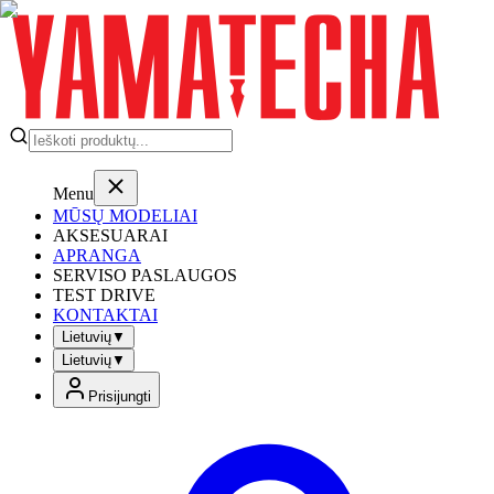
Menu
MŪSŲ MODELIAI
AKSESUARAI
APRANGA
SERVISO PASLAUGOS
TEST DRIVE
KONTAKTAI
Lietuvių
▼
Lietuvių
▼
Prisijungti