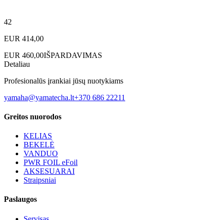
42
EUR
414,00
EUR
460,00
IŠPARDAVIMAS
Detaliau
Profesionalūs įrankiai jūsų nuotykiams
yamaha@yamatecha.lt
+370 686 22211
Greitos nuorodos
KELIAS
BEKELĖ
VANDUO
PWR FOIL eFoil
AKSESUARAI
Straipsniai
Paslaugos
Servisas