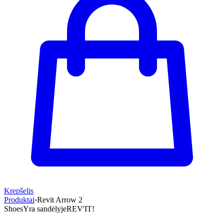
Krepšelis
Produktai
›
Revit Arrow 2
Shoes
Yra sandėlyje
REV'IT!