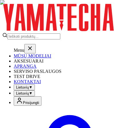
Menu
MŪSŲ MODELIAI
AKSESUARAI
APRANGA
SERVISO PASLAUGOS
TEST DRIVE
KONTAKTAI
Lietuvių
▼
Lietuvių
▼
Prisijungti