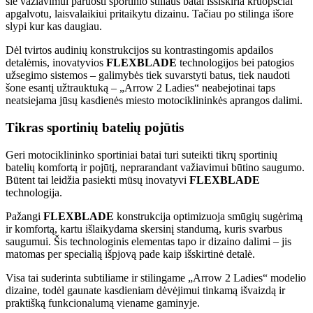
šie važiavimui paruošti sportinio stiliaus batai išsiskiria kruopščiai
apgalvotu, laisvalaikiui pritaikytu dizainu. Tačiau po stilinga išore
slypi kur kas daugiau.
Dėl tvirtos audinių konstrukcijos su kontrastingomis apdailos
detalėmis, inovatyvios
FLEXBLADE
technologijos bei patogios
užsegimo sistemos – galimybės tiek suvarstyti batus, tiek naudoti
šone esantį užtrauktuką – „Arrow 2 Ladies“ neabejotinai taps
neatsiejama jūsų kasdienės miesto motociklininkės aprangos dalimi.
Tikras sportinių batelių pojūtis
Geri motociklininko sportiniai batai turi suteikti tikrų sportinių
batelių komfortą ir pojūtį, neprarandant važiavimui būtino saugumo.
Būtent tai leidžia pasiekti mūsų inovatyvi
FLEXBLADE
technologija.
Pažangi
FLEXBLADE
konstrukcija optimizuoja smūgių sugėrimą
ir komfortą, kartu išlaikydama skersinį standumą, kuris svarbus
saugumui. Šis technologinis elementas tapo ir dizaino dalimi – jis
matomas per specialią išpjovą pade kaip išskirtinė detalė.
Visa tai suderinta subtiliame ir stilingame „Arrow 2 Ladies“ modelio
dizaine, todėl gaunate kasdieniam dėvėjimui tinkamą išvaizdą ir
praktišką funkcionalumą viename gaminyje.