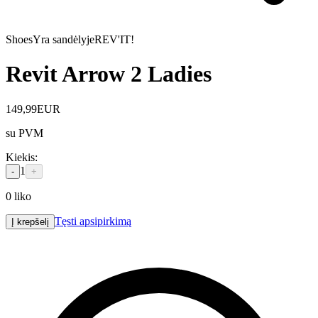
Shoes
Yra sandėlyje
REV'IT!
Revit Arrow 2 Ladies
149,99
EUR
su PVM
Kiekis
:
1
-
+
0
liko
Tęsti apsipirkimą
Į krepšelį