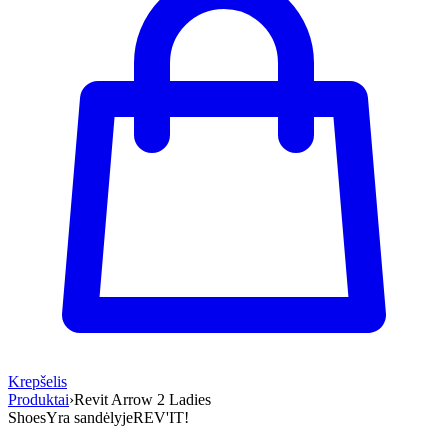
Krepšelis
Produktai
›
Revit Arrow 2 Ladies
Shoes
Yra sandėlyje
REV'IT!