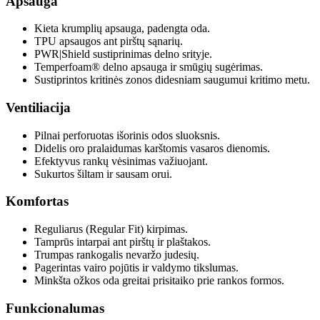
Apsauga
Kieta krumplių apsauga, padengta oda.
TPU apsaugos ant pirštų sąnarių.
PWR|Shield sustiprinimas delno srityje.
Temperfoam® delno apsauga ir smūgių sugėrimas.
Sustiprintos kritinės zonos didesniam saugumui kritimo metu.
Ventiliacija
Pilnai perforuotas išorinis odos sluoksnis.
Didelis oro pralaidumas karštomis vasaros dienomis.
Efektyvus rankų vėsinimas važiuojant.
Sukurtos šiltam ir sausam orui.
Komfortas
Reguliarus (Regular Fit) kirpimas.
Tamprūs intarpai ant pirštų ir plaštakos.
Trumpas rankogalis nevaržo judesių.
Pagerintas vairo pojūtis ir valdymo tikslumas.
Minkšta ožkos oda greitai prisitaiko prie rankos formos.
Funkcionalumas