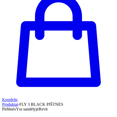
Krepšelis
Produktai
›
FLY 3 BLACK PIŠTNĖS
Pirštinės
Yra sandėlyje
Revit