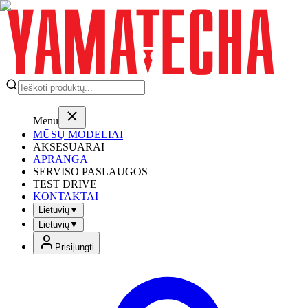
Menu
MŪSŲ MODELIAI
AKSESUARAI
APRANGA
SERVISO PASLAUGOS
TEST DRIVE
KONTAKTAI
Lietuvių
▼
Lietuvių
▼
Prisijungti