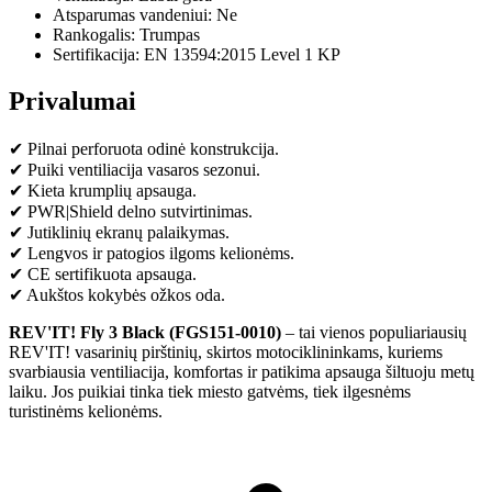
Atsparumas vandeniui: Ne
Rankogalis: Trumpas
Sertifikacija: EN 13594:2015 Level 1 KP
Privalumai
✔ Pilnai perforuota odinė konstrukcija.
✔ Puiki ventiliacija vasaros sezonui.
✔ Kieta krumplių apsauga.
✔ PWR|Shield delno sutvirtinimas.
✔ Jutiklinių ekranų palaikymas.
✔ Lengvos ir patogios ilgoms kelionėms.
✔ CE sertifikuota apsauga.
✔ Aukštos kokybės ožkos oda.
REV'IT! Fly 3 Black (FGS151-0010)
– tai vienos populiariausių
REV'IT! vasarinių pirštinių, skirtos motociklininkams, kuriems
svarbiausia ventiliacija, komfortas ir patikima apsauga šiltuoju metų
laiku. Jos puikiai tinka tiek miesto gatvėms, tiek ilgesnėms
turistinėms kelionėms.