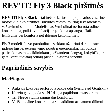
REV'IT! Fly 3 Black pirštinės
REV'IT! Fly 3 Black
– tai trečios kartos itin populiarios vasarinės
motociklininko pirštinės, sukurtos miesto, touring ir kasdieniam
važiavimui šiltu oru. Modelis pasižymi pilnai perforuota odine
konstrukcija, puikia ventiliacija ir patikima apsauga, išlaikant
lengvumą bei komfortą net ilgesnių kelionių metu.
Fly 3 modelis buvo patobulintas siekiant užtikrinti dar didesnę
judesių laisvę, geresnį vairo pojūtį ir ergonomiką. Tai puikus
pasirinkimas motociklininkams, ieškantiems lengvų, kokybiškų ir
gerai ventiliuojamų odinių pirštinių vasaros sezonui.
Pagrindinės savybės
Medžiagos
Aukštos kokybės perforuota ožkos oda (Perforated Goatskin).
Karvin galvijų oda su PU danga papildomam atsparumui.
Tri-Fleece vidinis pamušalas komfortui.
Visiškai odinė konstrukcija su padidintu atsparumu dilimui.