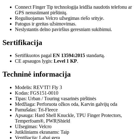
Connect Finger Tip technologija leidžia naudotis telefonu ar
GPS nenusiimant pirštinių.
Reguliuojamas Velcro užsegimas riešo srityje.
Patogus ir greitas užsimovimas.
Neslystantis delno paviršius geresniam sukibimui.
Sertifikacija
Sertifikuotos pagal
EN 13594:2015
standartą.
CE apsaugos lygis:
Level 1 KP
.
Techninė informacija
Modelis: REV'IT! Fly 3
Kodas: FGS151-0010
Tipas: Urban / Touring vasarinės pirštinės
Medžiaga: Perforuota ožkos oda, Karvin galvijų oda
Pamušalas: Tri-Fleece
Apsauga: Hard Shell Knuckle, TPU Finger Protectors,
Temperfoam®, PWR|Shield
Užsegimas: Velcro
Jutikliniams ekranams: Taip
Ventiliacija: Labai gera