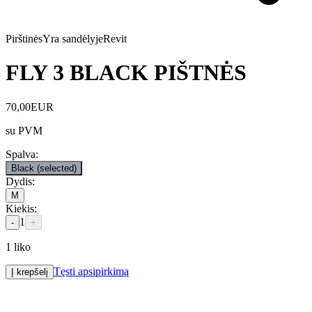
Pirštinės
Yra sandėlyje
Revit
FLY 3 BLACK PIŠTNĖS
70,00
EUR
su PVM
Spalva
:
Black
(selected)
Dydis
:
M
Kiekis
:
1
-
+
1
liko
Tęsti apsipirkimą
Į krepšelį