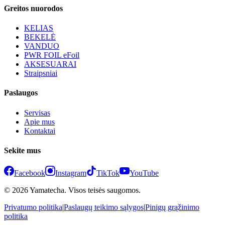
Greitos nuorodos
KELIAS
BEKELĖ
VANDUO
PWR FOIL eFoil
AKSESUARAI
Straipsniai
Paslaugos
Servisas
Apie mus
Kontaktai
Sekite mus
Facebook
Instagram
TikTok
YouTube
© 2026 Yamatecha. Visos teisės saugomos.
Privatumo politika
|
Paslaugų teikimo sąlygos
|
Pinigų grąžinimo
politika