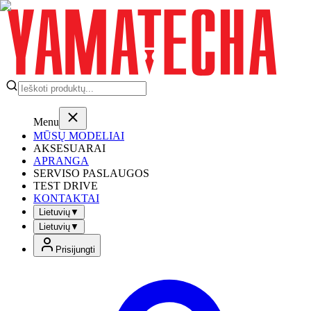
Menu
MŪSŲ MODELIAI
AKSESUARAI
APRANGA
SERVISO PASLAUGOS
TEST DRIVE
KONTAKTAI
Lietuvių
▼
Lietuvių
▼
Prisijungti