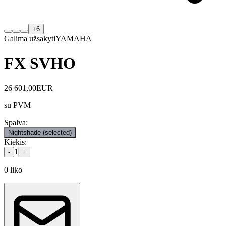
+
6
Galima užsakyti
YAMAHA
FX SVHO
26 601,00
EUR
su PVM
Spalva
:
Nightshade
(selected)
Kiekis
:
1
-
+
0
liko