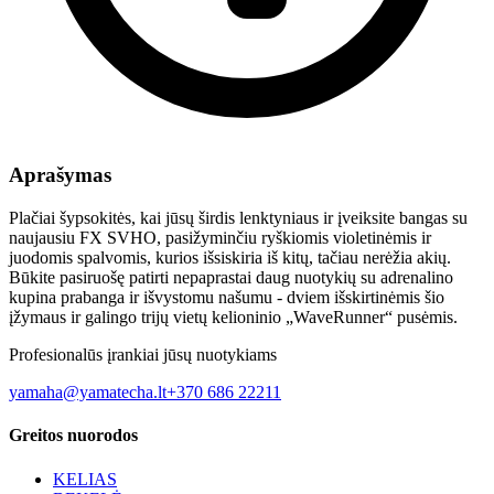
Aprašymas
Plačiai šypsokitės, kai jūsų širdis lenktyniaus ir įveiksite bangas su
naujausiu FX SVHO, pasižyminčiu ryškiomis violetinėmis ir
juodomis spalvomis, kurios išsiskiria iš kitų, tačiau nerėžia akių.
Būkite pasiruošę patirti nepaprastai daug nuotykių su adrenalino
kupina prabanga ir išvystomu našumu - dviem išskirtinėmis šio
įžymaus ir galingo trijų vietų kelioninio „WaveRunner“ pusėmis.
Profesionalūs įrankiai jūsų nuotykiams
yamaha@yamatecha.lt
+370 686 22211
Greitos nuorodos
KELIAS