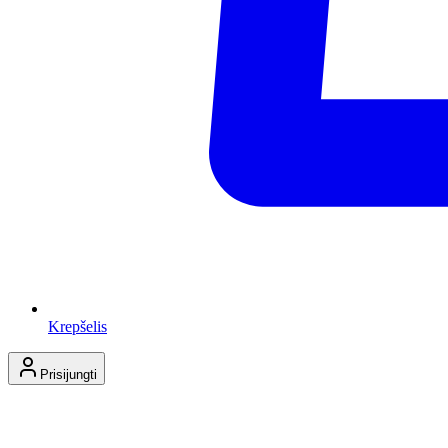
Krepšelis
Prisijungti