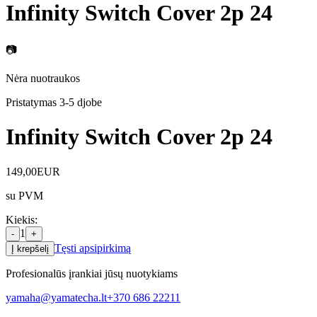
Infinity Switch Cover 2p 24
📷
Nėra nuotraukos
Pristatymas 3-5 d
jobe
Infinity Switch Cover 2p 24
149,00
EUR
su PVM
Kiekis
:
1
-
+
Tęsti apsipirkimą
Į krepšelį
Profesionalūs įrankiai jūsų nuotykiams
yamaha@yamatecha.lt
+370 686 22211