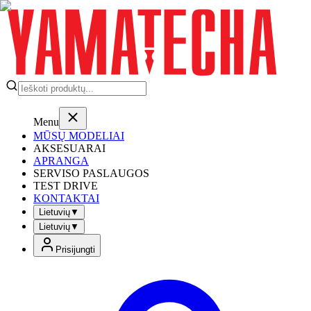
Menu
MŪSŲ MODELIAI
AKSESUARAI
APRANGA
SERVISO PASLAUGOS
TEST DRIVE
KONTAKTAI
Lietuvių
▼
Lietuvių
▼
Prisijungti