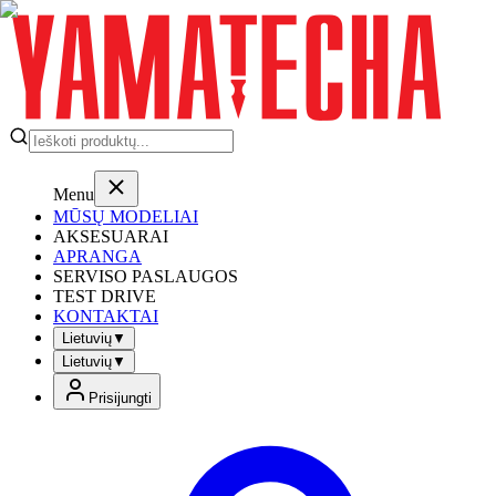
Menu
MŪSŲ MODELIAI
AKSESUARAI
APRANGA
SERVISO PASLAUGOS
TEST DRIVE
KONTAKTAI
Lietuvių
▼
Lietuvių
▼
Prisijungti