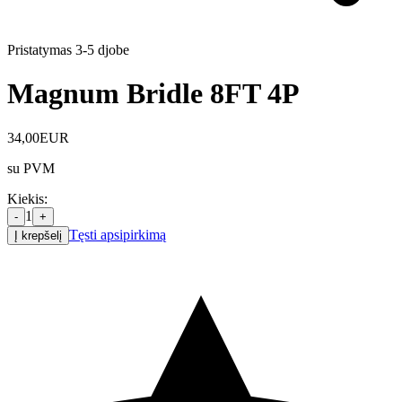
Pristatymas 3-5 d
jobe
Magnum Bridle 8FT 4P
34,00
EUR
su PVM
Kiekis
:
1
-
+
Tęsti apsipirkimą
Į krepšelį