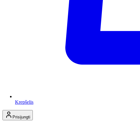
Krepšelis
Prisijungti