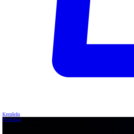
Krepšelis
Produktai
›
MT-07
hyper naked
Yra sandėlyje
YAMAHA